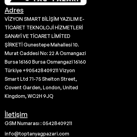
Adres
VİZYON SMART BİLİŞİM YAZILIM E-
TİCARET TEKNOLOJİ HİZMETLERİ
SANAYİ VE TİCARET LİMİTED
ŞİRKETİ Gunestepe Mahallesi 10.
Murat Caddesi No: 22 A Osmangazi
Bursa 16160 Bursa Osmangazi 16160
Türkiye +905428409211 Vizyon
Smart Ltd 71-75 Shelton Street,
Covent Garden, London, United
Kingdom, WC2H 9JQ
İletişim
GSM Numarası : 05428409211
info@toptanyagpazari.com