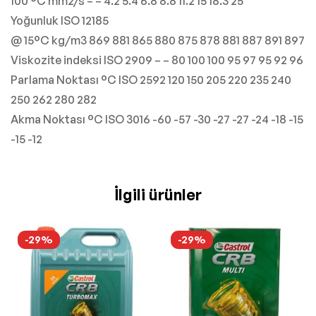
100 °C mm2/s – – 4.2 5.4 6.8 8.8 11.2 15 18.3 25
Yoğunluk ISO 12185
@ 15°C kg/m3 869 881 865 880 875 878 881 887 891 897
Viskozite indeksi ISO 2909 – – 80 100 100 95 97 95 92 96
Parlama Noktası °C ISO 2592 120 150 205 220 235 240
250 262 280 282
Akma Noktası °C ISO 3016 -60 -57 -30 -27 -27 -24 -18 -15
-15 -12
İlgili ürünler
-29%
-29%