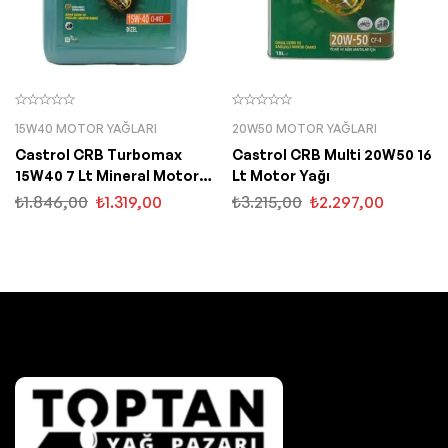
15W40 MOTOR YAĞLARI
20W50 MOTOR YAĞLARI
Castrol CRB Turbomax
Castrol CRB Multi 20W50 16
15W40 7 Lt Mineral Motor
Lt Motor Yağı
Yağı
₺
1.846,00
₺
1.319,00
₺
3.215,00
₺
2.297,00