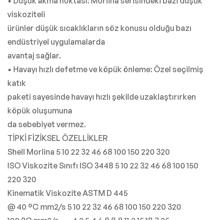
• Düşük akma noktası: Morlina serisindeki bazı düşük
viskoziteli
ürünler düşük sıcaklıkların söz konusu olduğu bazı
endüstriyel uygulamalarda
avantaj sağlar.
• Havayı hızlı defetme ve köpük önleme: Özel seçilmiş
katık
paketi sayesinde havayı hızlı şekilde uzaklaştırırken
köpük oluşumuna
da sebebiyet vermez.
TİPKİ FİZİKSEL ÖZELLİKLER
Shell Morlina 5 10 22 32 46 68 100 150 220 320
ISO Viskozite Sınıfı ISO 3448 5 10 22 32 46 68 100 150
220 320
Kinematik Viskozite ASTM D 445
@ 40 °C mm2/s 5 10 22 32 46 68 100 150 220 320