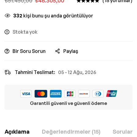
₺
51.450,00
₺
46.305,00
( 15 yorumlar)
332
kişi bunu şu anda görüntülüyor
Stokta yok
Bir Soru Sorun
Paylaş
Tahmini Teslimat:
05 - 12 Ağu, 2026
Garantili güvenli ve güvenli ödeme
Açıklama
Değerlendirmeler (15)
Sorular