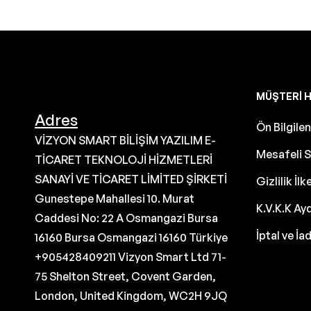
MÜŞTERI H
Adres
Ön Bilgil
VİZYON SMART BİLİŞİM YAZILIM E-
Mesafeli S
TİCARET TEKNOLOJİ HİZMETLERİ
SANAYİ VE TİCARET LİMİTED ŞİRKETİ
Gizlilik İlk
Gunestepe Mahallesi 10. Murat
K.V.K.K Ay
Caddesi No: 22 A Osmangazi Bursa
İptal ve İa
16160 Bursa Osmangazi 16160 Türkiye
+905428409211 Vizyon Smart Ltd 71-
75 Shelton Street, Covent Garden,
London, United Kingdom, WC2H 9JQ