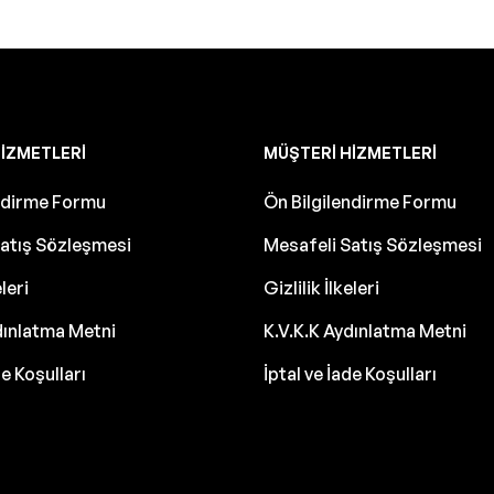
IZMETLERI
MÜŞTERI HIZMETLERI
endirme Formu
Ön Bilgilendirme Formu
atış Sözleşmesi
Mesafeli Satış Sözleşmesi
eleri
Gizlilik İlkeleri
dınlatma Metni
K.V.K.K Aydınlatma Metni
de Koşulları
İptal ve İade Koşulları