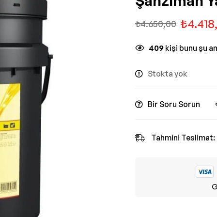
Şanzıman Y
₺
4.418
₺
4.650,00
409
kişi bunu şu a
Stokta yok
Bir Soru Sorun
Tahmini Teslimat:
G