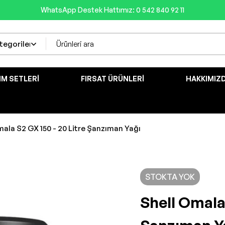
WhatsApp Destek Hattımız: 0 542 840 92 11
IM SETLERI
FIRSAT ÜRÜNLERI
HAKKIMIZ
mala S2 GX 150 - 20 Litre Şanzıman Yağı
STOKTA YOK
Shell Omala