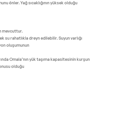
unu önler. Yağ sıcaklığının yüksek olduğu
ün mevcuttur.
 su rahatlıkla dreyn edilebilir. Suyun varlığı
ozyon oluşumunun
arında Omala’nın yük taşıma kapasitesinin kurşun
konusu olduğu