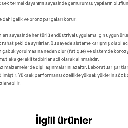
üksek termal dayanımı sayesinde çamurumsu yapıların oluflum
 dahi çelik ve bronz parçaları korur.
onları sayesinde her türlü endüstriyel uygulama için uygun ür
rahat şekilde ayrılırlar. Bu sayede sisteme karışmış olabilecek
inin çabuk yorulmasına neden olur (fatique) ve sistemde kor
mutlaka gerekli tedbirler acil olarak alınmalıdır.
z malzemelerde dişli aşınmalarını azaltır. Laboratuar şartl
dilmiştir. Yüksek performansı özellikle yüksek yüklerin söz 
zlenebilir.
İlgili ürünler