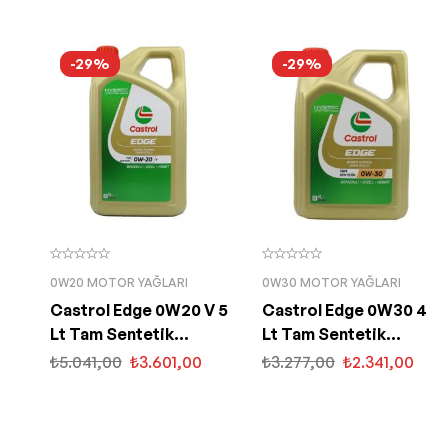
-29%
-29%
0W20 MOTOR YAĞLARI
0W30 MOTOR YAĞLARI
Castrol Edge 0W20 V 5
Castrol Edge 0W30 4
Lt Tam Sentetik
Lt Tam Sentetik
Partiküllü Motor Yağı
Partiküllü Motor Yağı
₺
5.041,00
₺
3.601,00
₺
3.277,00
₺
2.341,00