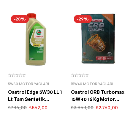
-28%
-29%
5W30 MOTOR YAĞLARI
15W40 MOTOR YAĞLARI
Castrol Edge 5W30 LL 1
Castrol CRB Turbomax
Lt Tam Sentetik
15W40 16 Kg Motor
Partiküllü Motor Yağı
Yağı
₺
786,00
₺
562,00
₺
3.863,00
₺
2.760,00