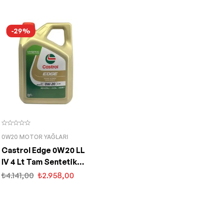
-29%
0W20 MOTOR YAĞLARI
Castrol Edge 0W20 LL
IV 4 Lt Tam Sentetik
Partiküllü Motor Yağı
₺
4.141,00
₺
2.958,00