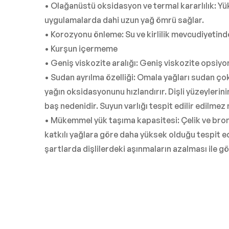
• Olağanüstü oksidasyon ve termal kararlılık: Y
uygulamalarda dahi uzun yağ ömrü sağlar.
• Korozyonu önleme: Su ve kirlilik mevcudiyetinde
• Kurşun içermeme
• Geniş viskozite aralığı: Geniş viskozite opsiy
• Sudan ayrılma özelliği: Omala yağları sudan çok 
yağın oksidasyonunu hızlandırır. Dişli yüzeyler
baş nedenidir. Suyun varlığı tespit edilir edilmez 
• Mükemmel yük taşıma kapasitesi: Çelik ve bron
katkılı yağlara göre daha yüksek olduğu tespit e
şartlarda dişlilerdeki aşınmaların azalması ile gö