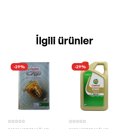
İlgili ürünler
-29%
-29%