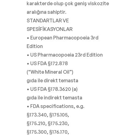
karakterde olup çok geniş viskozite
aralığına sahiptir.
STANDARTLAR VE
SPESİFİKASYONLAR
• European Pharmacopoeia 3rd
Edition
• US Pharmacopoeia 23rd Edition
• US FDA §172.878
(“White Mineral Oil”)
gıda ile direkt temasta
• US FDA §178.3620 (a)
gıda ile indirekt temasta
• FDA specifications, e.g.
§173.340, §175.105,
§175.210, §175.230,
§175.300, §176.170,