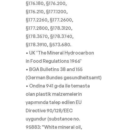
§176.180, §176.200,
§176.210, §177.1200,
§177.2260, §177.2600,
§177.2800, §178.3120,
§178.3570, §178.3740,
§178.3910, §573.680.
• UK ‘The Mineral Hydrocarbon
in Food Regulations 1966’
• BGA Bulletins 38 and 155
(German Bundes gesundheitsamt)
• Ondina 941 g›da ile temasta
olan plastik malzemelerin
yapımında talep edilen EU
Directive 90/128/EEC
uygundur (substance no.
95883: “White mineral oil,