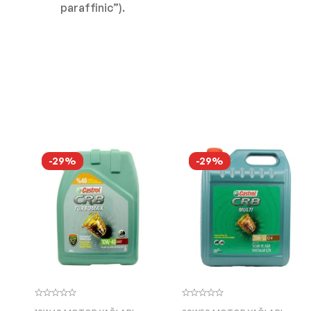
paraffinic”).
-29%
-29%