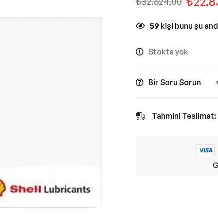
₺
22.8
₺
32.624,00
59
kişi bunu şu an
Stokta yok
Bir Soru Sorun
Tahmini Teslimat:
G