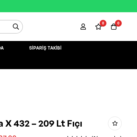
0
0
DA
SIPARIŞ TAKIBI
 X 432 – 209 Lt Fıçı