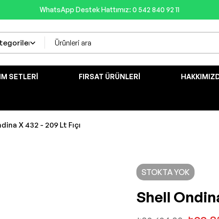
WhatsApp Destek Hattımız: 0 542 840 92 11
IM SETLERI
FIRSAT ÜRÜNLERI
HAKKIMIZ
dina X 432 - 209 Lt Fıçı
STOKTA YOK
Shell Ondina