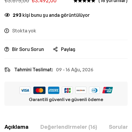
₺
3.675,00
₺
3.492,00
( 16 yorumlar)
293
kişi bunu şu anda görüntülüyor
Stokta yok
Bir Soru Sorun
Paylaş
Tahmini Teslimat:
09 - 16 Ağu, 2026
Garantili güvenli ve güvenli ödeme
Açıklama
Değerlendirmeler (16)
Sorular