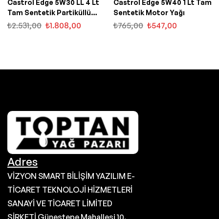
Castrol Edge 5W30 LL 4 Lt
Castrol Edge 5W40 1 Lt Tam
Tam Sentetik Partiküllü
Sentetik Motor Yağı
Motor Yağı
₺
2.531,00
₺
1.808,00
₺
765,00
₺
547,00
Adres
VİZYON SMART BİLİŞİM YAZILIM E-
TİCARET TEKNOLOJİ HİZMETLERİ
SANAYİ VE TİCARET LİMİTED
ŞİRKETİ Güneştepe Mahallesi 10.