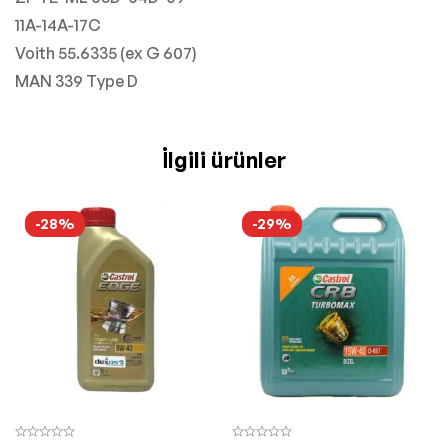
11A-14A-17C
Voith 55.6335 (ex G 607)
MAN 339 Type D
İlgili ürünler
-28%
-29%