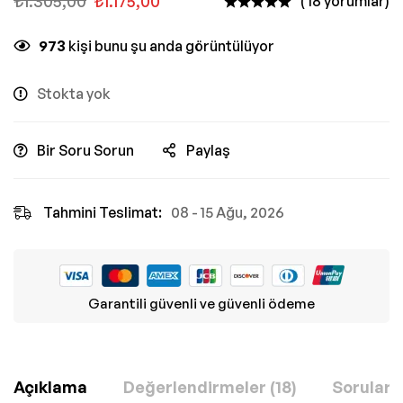
₺
1.305,00
₺
1.175,00
( 18 yorumlar)
973
kişi bunu şu anda görüntülüyor
Stokta yok
Bir Soru Sorun
Paylaş
Tahmini Teslimat:
08 - 15 Ağu, 2026
Garantili güvenli ve güvenli ödeme
Açıklama
Değerlendirmeler (18)
Sorular