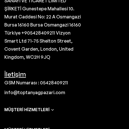
SANAYİ VE TİCARET LİMİTED
ŞİRKETİ Gunestepe Mahallesi 10.
Murat Caddesi No: 22 A Osmangazi
Bursa 16160 Bursa Osmangazi 16160
Türkiye +905428409211 Vizyon
Smart Ltd 71-75 Shelton Street,
Covent Garden, London, United
Kingdom, WC2H 9JQ
İletişim
GSM Numarası : 05428409211
info@toptanyagpazari.com
MÜŞTERI HIZMETLERI