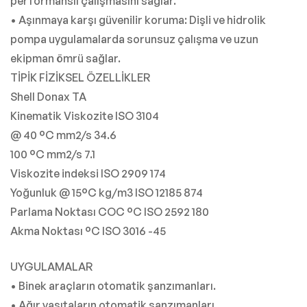
performanslı çalışmasını sağlar.
• Aşınmaya karşı güvenilir koruma: Dişli ve hidrolik
pompa uygulamalarda sorunsuz çalışma ve uzun
ekipman ömrü sağlar.
TİPİK FİZİKSEL ÖZELLİKLER
Shell Donax TA
Kinematik Viskozite ISO 3104
@ 40 °C mm2/s 34.6
100 °C mm2/s 7.1
Viskozite indeksi ISO 2909 174
Yoğunluk @ 15°C kg/m3 ISO 12185 874
Parlama Noktası COC °C ISO 2592 180
Akma Noktası °C ISO 3016 -45
UYGULAMALAR
• Binek araçların otomatik şanzımanları.
• Ağır vasıtaların otomatik şanzımanları.