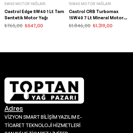
5W40 MOTOR YAĞLARI
15W40 MOTOR YAĞLARI
Castrol Edge 5W40 1 Lt Tam
Castrol CRB Turbomax
Sentetik Motor Yağı
15W40 7 Lt Mineral Motor
Yağı
₺
765,00
₺
547,00
₺
1.846,00
₺
1.319,00
Adres
VİZYON SMART BİLİŞİM YAZILIM E-
TİCARET TEKNOLOJİ HİZMETLERİ