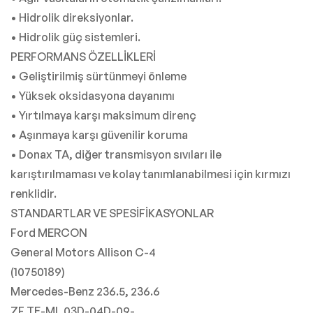
• Hidrolik direksiyonlar.
• Hidrolik güç sistemleri.
PERFORMANS ÖZELLİKLERİ
• Geliştirilmiş sürtünmeyi önleme
• Yüksek oksidasyona dayanımı
• Yırtılmaya karşı maksimum direnç
• Aşınmaya karşı güvenilir koruma
• Donax TA, diğer transmisyon sıvıları ile
karıştırılmaması ve kolay tanımlanabilmesi için kırmızı
renklidir.
STANDARTLAR VE SPESİFİKASYONLAR
Ford MERCON
General Motors Allison C-4
(10750189)
Mercedes-Benz 236.5, 236.6
ZF TE-ML 03D-04D-09-