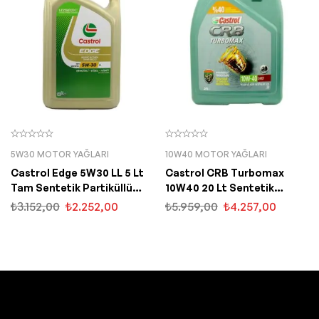
5W30 MOTOR YAĞLARI
10W40 MOTOR YAĞLARI
Castrol Edge 5W30 LL 5 Lt
Castrol CRB Turbomax
Tam Sentetik Partiküllü
10W40 20 Lt Sentetik
Motor Yağı
Motor Yağı
₺
3.152,00
₺
2.252,00
₺
5.959,00
₺
4.257,00