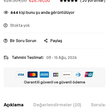
₺
28.309,00
₺
25.761,00
( 20 yorumlar)
644
kişi bunu şu anda görüntülüyor
Stokta yok
Bir Soru Sorun
Paylaş
Tahmini Teslimat:
08 - 15 Ağu, 2026
Garantili güvenli ve güvenli ödeme
Açıklama
Değerlendirmeler (20)
Sorular