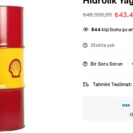
Hidrolik Yağ
₺
43.
₺
48.300,00
844
kişi bunu şu a
Stokta yok
Bir Soru Sorun
Tahmini Teslimat:
G