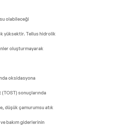
usu olabileceği
k yüksektir. Tellus hidrolik
ünler oluşturmayarak
ğında oksidasyona
st (TOST) sonuçlarında
te, düşük çamurumsu atık
ve bakım giderlerinin