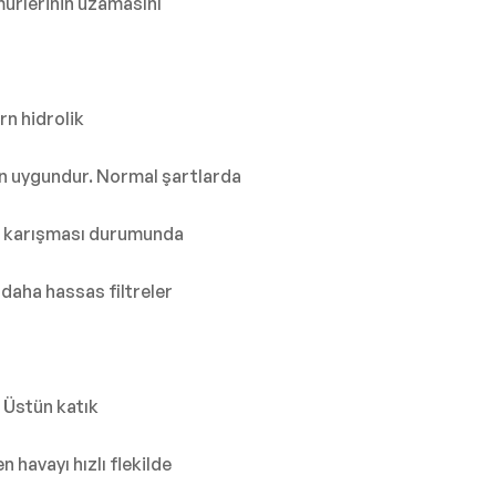
mürlerinin uzamasını
rn hidrolik
çin uygundur. Normal şartlarda
um karışması durumunda
 daha hassas filtreler
Üstün katık
havayı hızlı flekilde