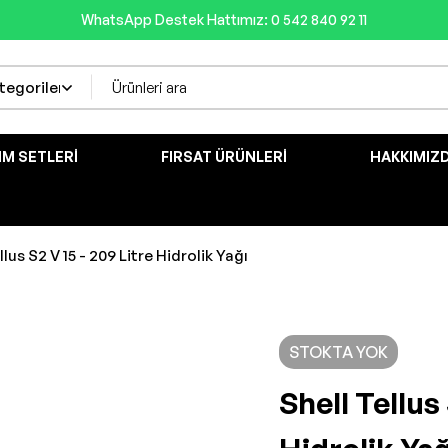
WhatsApp Destek Hattımız: 0 542 840 92 11
IM SETLERI
FIRSAT ÜRÜNLERI
HAKKIMIZ
llus S2 V 15 - 209 Litre Hidrolik Yağı
STOKTA YOK
Shell Tellus