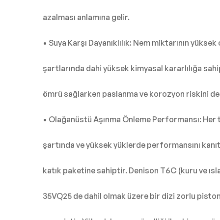
azalması anlamına gelir.
• Suya Karşı Dayanıklılık: Nem miktarının yüksek
şartlarında dahi yüksek kimyasal kararlılığa sahip
ömrü sağlarken paslanma ve korozyon riskini de 
• Olağanüstü Aşınma Önleme Performansı: Her t
şartında ve yüksek yüklerde performansını kanıtl
katık paketine sahiptir. Denison T6C (kuru ve ısl
35VQ25 de dahil olmak üzere bir dizi zorlu pist