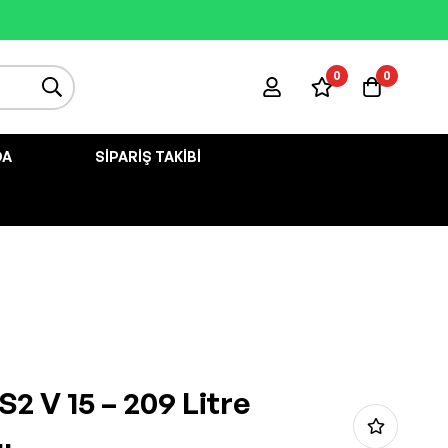
0
0
DA
SIPARIŞ TAKIBI
 S2 V 15 – 209 Litre