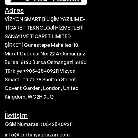
Adres
VİZYON SMART BİLİŞİM YAZILIM E-
TİCARET TEKNOLOJİ HİZMETLERİ
SANAYİ VE TİCARET LİMİTED
ŞİRKETİ Gunestepe Mahallesi 10.
Murat Caddesi No: 22 A Osmangazi
Bursa 16160 Bursa Osmangazi 16160
Türkiye +905428409211 Vizyon
Smart Ltd 71-75 Shelton Street,
Covent Garden, London, United
Kingdom, WC2H 9JQ
İletişim
GSM Numarası : 05428409211
info@toptanyagpazari.com