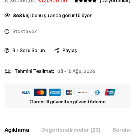
₺
135.000,00
₺
121.500,00
( 23 yorumlar)
868
kişi bunu şu anda görüntülüyor
Stokta yok
Bir Soru Sorun
Paylaş
Tahmini Teslimat:
08 - 15 Ağu, 2026
Garantili güvenli ve güvenli ödeme
Açıklama
Değerlendirmeler (23)
Sorular