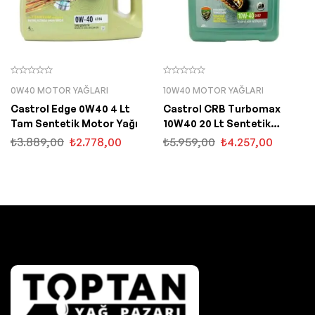
0W40 MOTOR YAĞLARI
10W40 MOTOR YAĞLARI
Castrol Edge 0W40 4 Lt
Castrol CRB Turbomax
Tam Sentetik Motor Yağı
10W40 20 Lt Sentetik
Motor Yağı
₺
3.889,00
₺
2.778,00
₺
5.959,00
₺
4.257,00