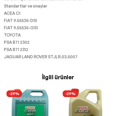
Standartlar ve onaylar
ACEA C1
FIAT 9.55535-DS1
FIAT 9.55535-GS1
TOYOTA
PSA B71 2302
PSA B71 2312
JAGUAR LAND ROVER STJLR.03.5007
İlgili ürünler
-29%
-29%