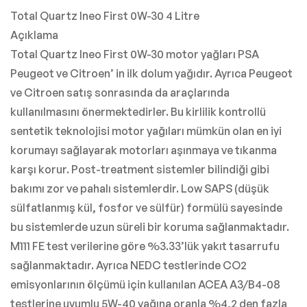
Total Quartz Ineo First 0W-30 4 Litre
Açıklama
Total Quartz Ineo First 0W-30 motor yağları PSA
Peugeot ve Citroen’ in ilk dolum yağıdır. Ayrıca Peugeot
ve Citroen satış sonrasında da araçlarında
kullanılmasını önermektedirler. Bu kirlilik kontrollü
sentetik teknolojisi motor yağıları mümkün olan en iyi
korumayı sağlayarak motorları aşınmaya ve tıkanma
karşı korur. Post-treatment sistemler bilindiği gibi
bakımı zor ve pahalı sistemlerdir. Low SAPS (düşük
sülfatlanmış kül, fosfor ve sülfür) formülü sayesinde
bu sistemlerde uzun süreli bir koruma sağlanmaktadır.
M111 FE test verilerine göre %3.33’lük yakıt tasarrufu
sağlanmaktadır. Ayrıca NEDC testlerinde CO2
emisyonlarının ölçümü için kullanılan ACEA A3/B4-08
testlerine uyumlu 5W-40 yağına oranla %4,2 den fazla