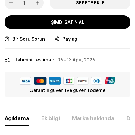
SEPETE EKLE
ŞIMDI SATIN AL
Bir Soru Sorun
Paylaş
Tahmini Teslimat:
06 - 13 Ağu, 2026
Garantili güvenli ve güvenli ödeme
Açıklama
Ek bilgi
Marka hakkında
Değ