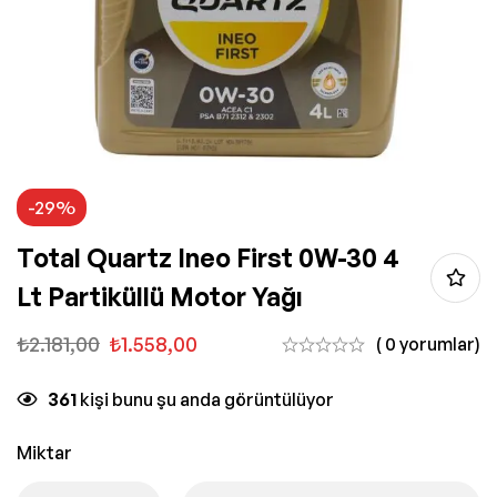
-29%
Total Quartz Ineo First 0W-30 4
Lt Partiküllü Motor Yağı
₺
2.181,00
₺
1.558,00
( 0 yorumlar)
361
kişi bunu şu anda görüntülüyor
Miktar