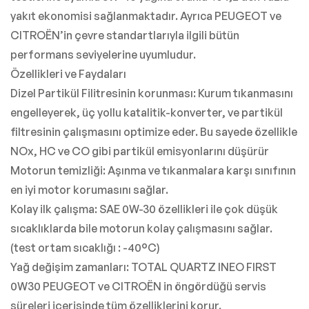
yakıt ekonomisi sağlanmaktadır. Ayrıca PEUGEOT ve
CITROËN’in çevre standartlarıyla ilgili bütün
performans seviyelerine uyumludur.
Özellikleri ve Faydaları
Dizel Partikül Filitresinin korunması: Kurum tıkanmasını
engelleyerek, üç yollu katalitik-konverter, ve partikül
filtresinin çalışmasını optimize eder. Bu sayede özellikle
NOx, HC ve CO gibi partikül emisyonlarını düşürür
Motorun temizliği: Aşınma ve tıkanmalara karşı sınıfının
en iyi motor korumasını sağlar.
Kolay ilk çalışma: SAE 0W-30 özellikleri ile çok düşük
sıcaklıklarda bile motorun kolay çalışmasını sağlar.
(test ortam sıcaklığı : -40°C)
Yağ değişim zamanları: TOTAL QUARTZ INEO FIRST
0W30 PEUGEOT ve CITROËN in öngördüğü servis
süreleri içerisinde tüm özelliklerini korur.