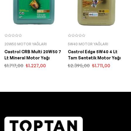
20W50 MOTOR YAĞLARI
5W40 MOTOR YAĞLARI
Castrol CRB Multi 20W50 7
Castrol Edge 5W40 4 Lt
Lt Mineral Motor Yağı
Tam Sentetik Motor Yağı
₺
1.717,00
₺
1.227,00
₺
2.395,00
₺
1.711,00