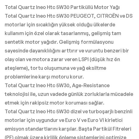
Total Quartz Ineo Htc 5W30 Partiküllü Motor Yağı
Total Quartz Ineo Htc 5W30 PEUGEOT, CITROËN ve DS
motorlar için sıcaklığın yüksek olduğu ülkelerde
kullanım için özel olarak tasarlanmış, gelişmiş tam
sentetik motor yağıdır. Gelişmiş formülasyonu
sayesinde dayanıklılığını arttırır ve vuruntu benzeri bir
olay olan ve motora zarar veren LSPI (düşük hız ön
ateşleme), tortu oluşumuna ve yağ eksiltme
problemlerine karşı motoru korur.
Total Quartz Ineo Htc 5W30, Age-Resistance
teknolojisi ile, uzun vadede günlük zorluklarla mücadele
etmek için rakipsiz motor koruması sağlar.
Total Quartz Ineo Htc 5W30 dizel ve turboşarjlı benzinli
motorlar için uygundur ve Euro V ve Euro VI kirletici
emisyon standartlarını karşılar. Başta Partikül Fitreleri
(PF) olmak üzere kirlilik önleme sistemlerini optimize