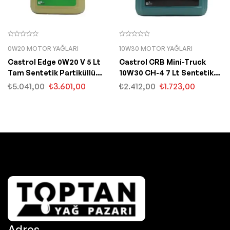
0W20 MOTOR YAĞLARI
10W30 MOTOR YAĞLARI
Castrol Edge 0W20 V 5 Lt
Castrol CRB Mini-Truck
Tam Sentetik Partiküllü
10W30 CH-4 7 Lt Sentetik
Motor Yağı
Motor Yağı
₺
5.041,00
₺
3.601,00
₺
2.412,00
₺
1.723,00
Adres