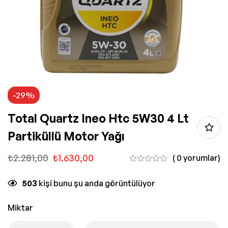
-29%
Total Quartz Ineo Htc 5W30 4 Lt
Partiküllü Motor Yağı
₺
2.281,00
₺
1.630,00
( 0 yorumlar)
503
kişi bunu şu anda görüntülüyor
Miktar