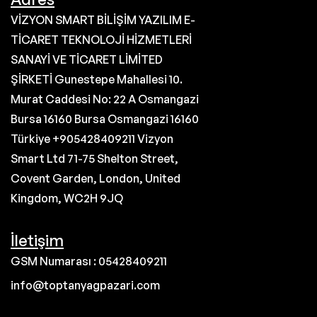
VİZYON SMART BİLİŞİM YAZILIM E-
TİCARET TEKNOLOJİ HİZMETLERİ
SANAYİ VE TİCARET LİMİTED
ŞİRKETİ Gunestepe Mahallesi 10.
Murat Caddesi No: 22 A Osmangazi
Bursa 16160 Bursa Osmangazi 16160
Türkiye +905428409211 Vizyon
Smart Ltd 71-75 Shelton Street,
Covent Garden, London, United
Kingdom, WC2H 9JQ
İletişim
GSM Numarası : 05428409211
info@toptanyagpazari.com