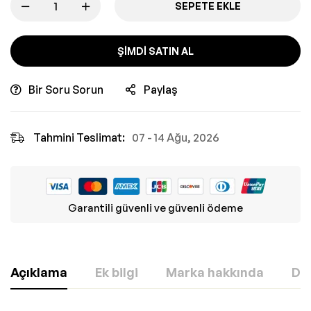
SEPETE EKLE
ŞIMDI SATIN AL
Bir Soru Sorun
Paylaş
Tahmini Teslimat:
07 - 14 Ağu, 2026
Garantili güvenli ve güvenli ödeme
Açıklama
Ek bilgi
Marka hakkında
Değ