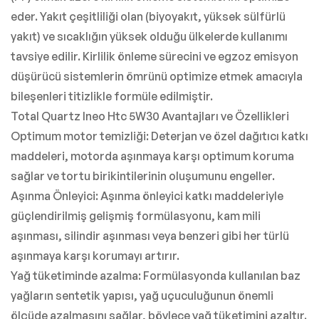
eder. Yakıt çeşitliliği olan (biyoyakıt, yüksek sülfürlü
yakıt) ve sıcaklığın yüksek olduğu ülkelerde kullanımı
tavsiye edilir. Kirlilik önleme sürecini ve egzoz emisyon
düşürücü sistemlerin ömrünü optimize etmek amacıyla
bileşenleri titizlikle formüle edilmiştir.
Total Quartz Ineo Htc 5W30 Avantajları ve Özellikleri
Optimum motor temizliği: Deterjan ve özel dağıtıcı katkı
maddeleri, motorda aşınmaya karşı optimum koruma
sağlar ve tortu birikintilerinin oluşumunu engeller.
Aşınma Önleyici: Aşınma önleyici katkı maddeleriyle
güçlendirilmiş gelişmiş formülasyonu, kam mili
aşınması, silindir aşınması veya benzeri gibi her türlü
aşınmaya karşı korumayı artırır.
Yağ tüketiminde azalma: Formülasyonda kullanılan baz
yağların sentetik yapısı, yağ uçuculuğunun önemli
ölçüde azalmasını sağlar, böylece yağ tüketimini azaltır.