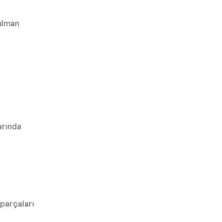
ulman
arında
 parçaları