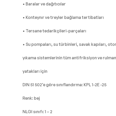
• Baralar ve dağıtıcılar
• Konteynır ve treyler bağlama tertibatları
• Tersane tedarikçileri-parçaları
• Su pompaları, su türbinleri, savak kapıları, ot
yıkama sistemlerinin tüm antifriksiyon ve rulma
yatakları için
DIN 51 502’e göre sınıflandırma: KPL 1-2E -25
Renk: bej
NLGI sınıfı: 1 – 2