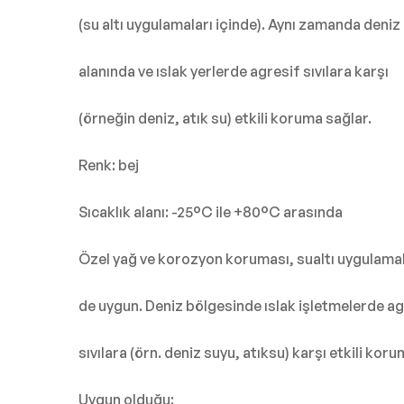
(su altı uygulamaları içinde). Aynı zamanda deniz
alanında ve ıslak yerlerde agresif sıvılara karşı
(örneğin deniz, atık su) etkili koruma sağlar.
Renk: bej
Sıcaklık alanı: -25°C ile +80°C arasında
Özel yağ ve korozyon koruması, sualtı uygulamal
de uygun. Deniz bölgesinde ıslak işletmelerde ag
sıvılara (örn. deniz suyu, atıksu) karşı etkili koru
Uygun olduğu: