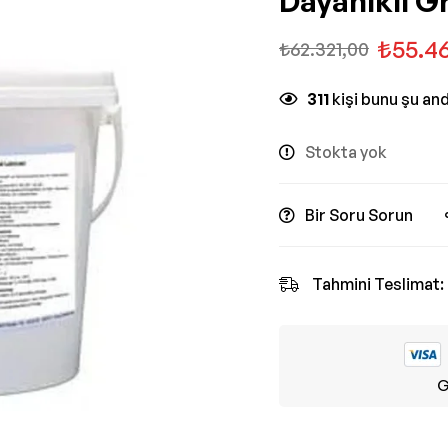
Dayanıklı G
₺
55.4
₺
62.321,00
311
kişi bunu şu an
Stokta yok
Bir Soru Sorun
Tahmini Teslimat:
G