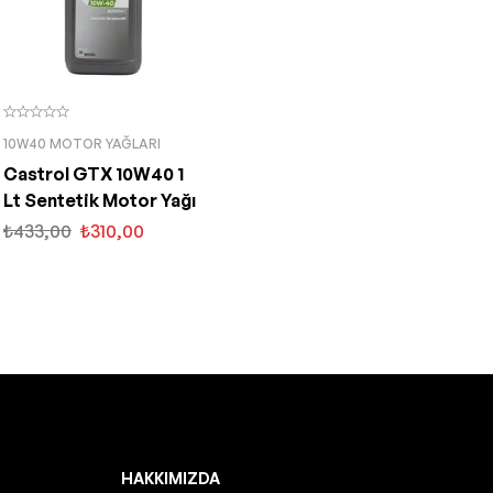
10W40 MOTOR YAĞLARI
Castrol GTX 10W40 1
Lt Sentetik Motor Yağı
₺
433,00
₺
310,00
HAKKIMIZDA