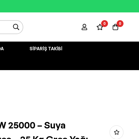
0
0
DA
SIPARIŞ TAKIBI
W 25000 – Suya