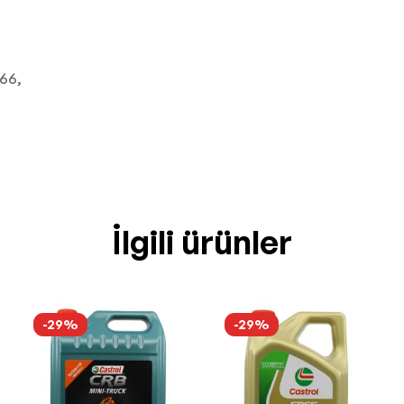
66,
İlgili ürünler
-29%
-29%