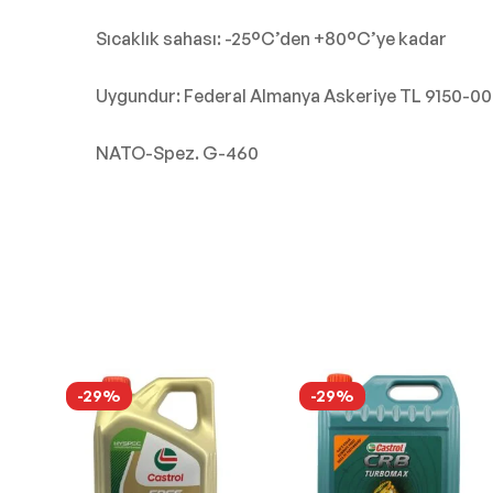
Sıcaklık sahası: -25°C’den +80°C’ye kadar
Uygundur: Federal Almanya Askeriye TL 9150-00
NATO-Spez. G-460
-29%
-29%