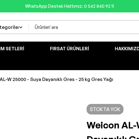
WhatsApp Destek Hattımız: 0 542 840 92 11
IM SETLERI
FIRSAT ÜRÜNLERI
HAKKIMIZ
AL-W 25000 - Suya Dayanıklı Gres - 25 kg Gres Yağı
STOKTA YOK
Weicon AL-