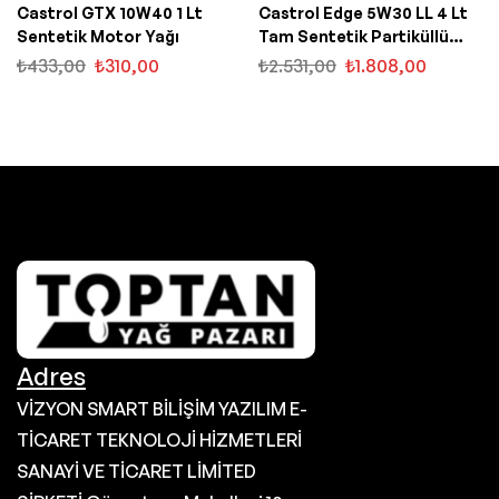
Castrol GTX 10W40 1 Lt
Castrol Edge 5W30 LL 4 Lt
Sentetik Motor Yağı
Tam Sentetik Partiküllü
Motor Yağı
₺
433,00
₺
310,00
₺
2.531,00
₺
1.808,00
Adres
VİZYON SMART BİLİŞİM YAZILIM E-
TİCARET TEKNOLOJİ HİZMETLERİ
SANAYİ VE TİCARET LİMİTED