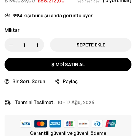
₺
194.039,00
₺
58.212,00
( 0 yorumlar)
994
kişi bunu şu anda görüntülüyor
Miktar
SEPETE EKLE
ŞIMDI SATIN AL
Bir Soru Sorun
Paylaş
Tahmini Teslimat:
10 - 17 Ağu, 2026
Garantili güvenli ve güvenli ödeme