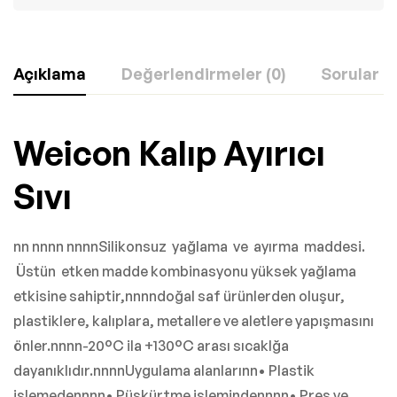
Açıklama
Değerlendirmeler (0)
Sorular
Weicon Kalıp Ayırıcı
Sıvı
nn nnnn nnnnSilikonsuz yağlama ve ayırma maddesi.
Üstün etken madde kombinasyonu yüksek yağlama
etkisine sahiptir,nnnndoğal saf ürünlerden oluşur,
plastiklere, kalıplara, metallere ve aletlere yapışmasını
önler.nnnn-20°C ila +130°C arası sıcaklğa
dayanıklıdır.nnnnUygulama alanlarınn• Plastik
işlemedennnn• Püskürtme işlemindennnn• Pres ve