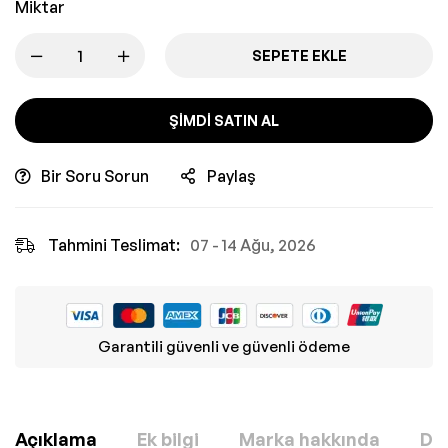
Miktar
SEPETE EKLE
ŞIMDI SATIN AL
Bir Soru Sorun
Paylaş
Tahmini Teslimat:
07 - 14 Ağu, 2026
Garantili güvenli ve güvenli ödeme
Açıklama
Ek bilgi
Marka hakkında
Değ