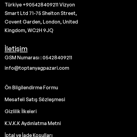
Türkiye +905428409211 Vizyon
Smart Ltd 71-75 Shelton Street,
Covent Garden, London, United
Kingdom, WC2H 9JQ
İletişim
GSM Numarası : 05428409211
info@toptanyagpazari.com
Ön Bilgilendirme Formu
Mesafeli Satış Sözleşmesi
Gizlilik İlkeleri
K.V.K.K Aydınlatma Metni
İptal ve İade Koşulları