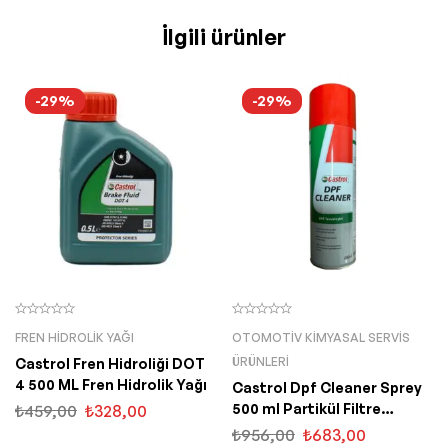
İlgili ürünler
-29%
-29%
FREN HIDROLIK YAĞI
OTOMOTIV KIMYASAL SERVIS
ÜRÜNLERI
Castrol Fren Hidroliği DOT
4 500 ML Fren Hidrolik Yağı
Castrol Dpf Cleaner Sprey
500 ml Partikül Filtre
₺
459,00
₺
328,00
Temizleyici
₺
956,00
₺
683,00