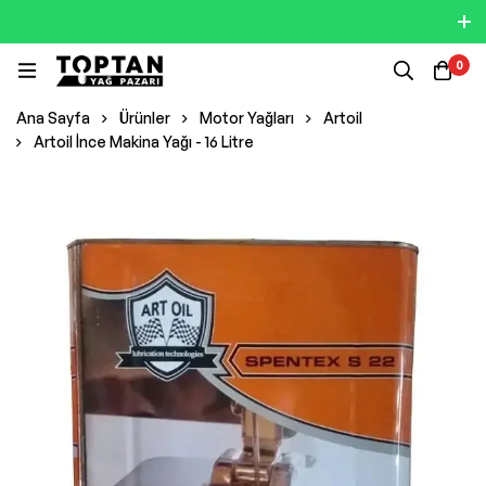
0
Ana Sayfa
Ürünler
Motor Yağları
Artoil
Artoil İnce Makina Yağı - 16 Litre