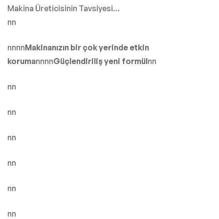
Makina Üreticisinin Tavsiyesi…
nn
nnnn
Makinanızın bir çok yerinde etkin
koruma
nnnn
Güçlendiriliş yeni formül
nn
nn
nn
nn
nn
nn
nn