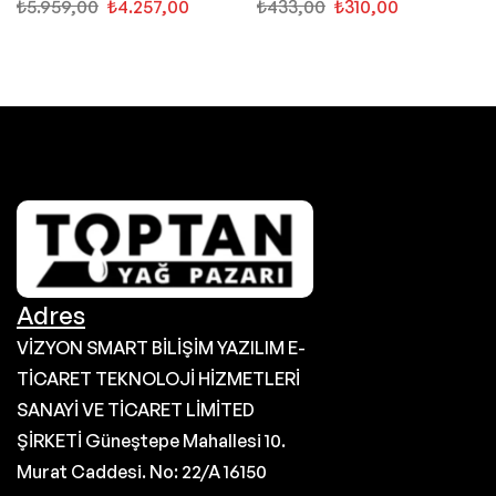
Motor Yağı
₺
5.959,00
₺
4.257,00
₺
433,00
₺
310,00
Adres
VİZYON SMART BİLİŞİM YAZILIM E-
TİCARET TEKNOLOJİ HİZMETLERİ
SANAYİ VE TİCARET LİMİTED
ŞİRKETİ Güneştepe Mahallesi 10.
Murat Caddesi. No: 22/A 16150