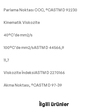
Parlama Noktası COC, °CASTM D 92230
Kinematik Viskozite
40°C’de mm2/s
100°C’de mm2/sASTM D 44566,9
11,7
Viskozite İndeksiASTM D 2270166
Akma Noktası, °CASTM D 97-39
İlgili ürünler