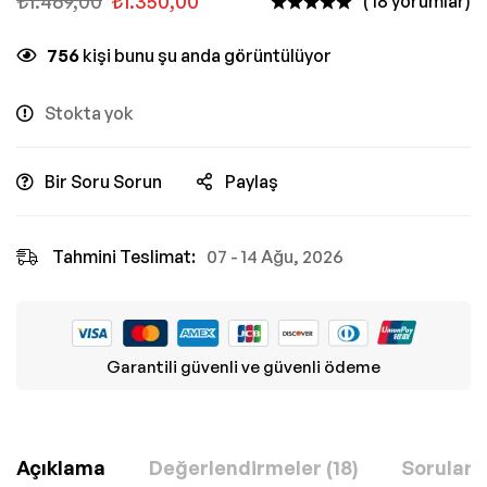
₺
1.469,00
₺
1.350,00
( 18 yorumlar)
756
kişi bunu şu anda görüntülüyor
Stokta yok
Bir Soru Sorun
Paylaş
Tahmini Teslimat:
07 - 14 Ağu, 2026
Garantili güvenli ve güvenli ödeme
Açıklama
Değerlendirmeler (18)
Sorular