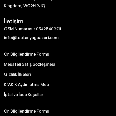
Kingdom, WC2H 9JQ
İletişim
GSM Numarası : 05428409211
info@toptanyagpazari.com
Ön Bilgilendirme Formu
Mesafeli Satış Sözleşmesi
Gizlilik İlkeleri
K.V.K.K Aydınlatma Metni
İptal ve İade Koşulları
Ön Bilgilendirme Formu