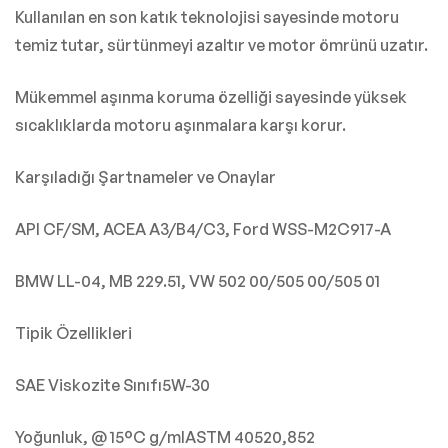
Kullanılan en son katık teknolojisi sayesinde motoru
temiz tutar, sürtünmeyi azaltır ve motor ömrünü uzatır.
Mükemmel aşınma koruma özelliği sayesinde yüksek
sıcaklıklarda motoru aşınmalara karşı korur.
Karşıladığı Şartnameler ve Onaylar
API CF/SM, ACEA A3/B4/C3, Ford WSS-M2C917-A
BMW LL-04, MB 229.51, VW 502 00/505 00/505 01
Tipik Özellikleri
SAE Viskozite Sınıfı5W-30
Yoğunluk, @ 15°C g/mlASTM 40520,852