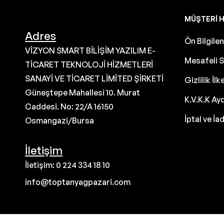
MÜŞTERI H
Adres
Ön Bilgil
VİZYON SMART BİLİŞİM YAZILIM E-
Mesafeli S
TİCARET TEKNOLOJİ HİZMETLERİ
SANAYİ VE TİCARET LİMİTED ŞİRKETİ
Gizlilik İlk
Güneştepe Mahallesi 10. Murat
K.V.K.K Ay
Caddesi. No: 22/A 16150
İptal ve İa
Osmangazi/Bursa
İletişim
İletişim: 0 224 334 18 10
info@toptanyagpazari.com