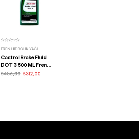
FREN HIDROLIK YAĞI
Castrol Brake Fluid
DOT 3 500 ML Fren
Hidrolik Yağı
₺
436,00
₺
312,00