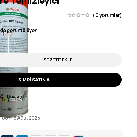
tre Temizleyici
( 0 yorumlar)
nda görüntülüyor
SEPETE EKLE
ŞIMDI SATIN AL
Paylaş
08 - 15 Ağu, 2026