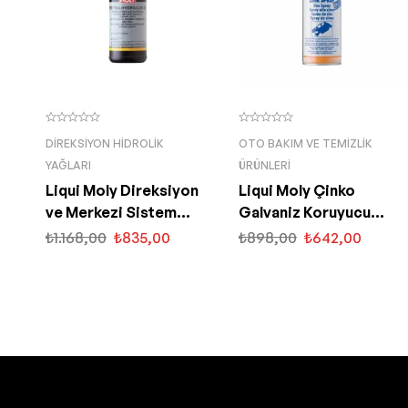
DIREKSIYON HIDROLIK
OTO BAKIM VE TEMIZLIK
YAĞLARI
ÜRÜNLERI
Liqui Moly Direksiyon
Liqui Moly Çinko
ve Merkezi Sistem
Galvaniz Koruyucu
Hidrolik Yağı 1 Lt (1127)
Sprey 400 ML (1540)
₺
1.168,00
₺
835,00
₺
898,00
₺
642,00