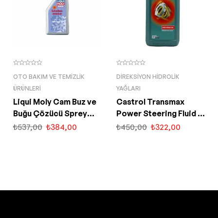
OTO BAKIM VE TEMIZLIK
DIREKSIYON HIDROLIK
ÜRÜNLERI
YAĞLARI
Liqui Moly Cam Buz ve
Castrol Transmax
Buğu Çözücü Sprey
Power Steering Fluid 1
500 ML (6902)
Lt Direksiyon Hidrolik
₺
537,00
₺
384,00
₺
450,00
₺
322,00
Yağı