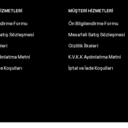
IZMETLERI
MÜŞTERI HIZMETLERI
endirme Formu
Ön Bilgilendirme Formu
atış Sözleşmesi
Mesafeli Satış Sözleşmesi
eleri
Gizlilik İlkeleri
dınlatma Metni
K.V.K.K Aydınlatma Metni
de Koşulları
İptal ve İade Koşulları