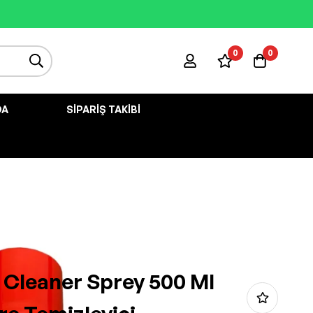
0
0
DA
SIPARIŞ TAKIBI
 Cleaner Sprey 500 Ml