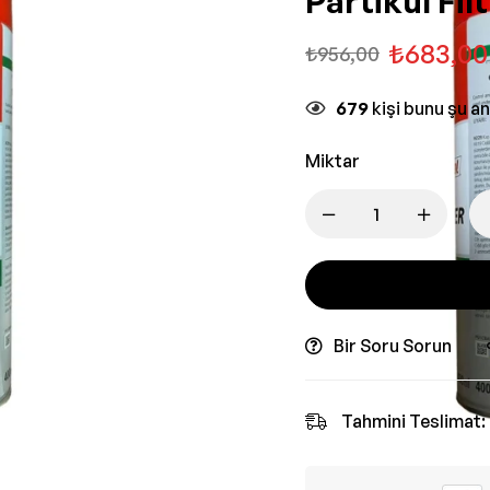
Partikül Fil
₺
683,00
₺
956,00
679
kişi bunu şu a
Miktar
Bir Soru Sorun
Tahmini Teslimat: