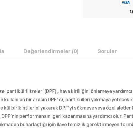
G
da
Değerlendirmeler (0)
Sorular
Dizel partikül filtreleri (DPF) , hava kirliliğini önlemeye yard
çin kullanılan bir aracın DPF’ si, partikülleri yakmaya yetecek 
 kül birikintilerini yakarak DPF’yi sökmeye veya özel aletler
PF’nin performansını geri kazanmasına yardımcı olur. Partikü
rakmadan buharlaştığı için ilave temizlik gerektirmeyen formü