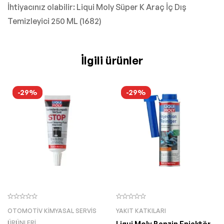
İhtiyacınız olabilir: Liqui Moly Süper K Araç İç Dış
Temizleyici 250 ML (1682)
İlgili ürünler
-29%
-29%
OTOMOTIV KIMYASAL SERVIS
YAKIT KATKILARI
ÜRÜNLERI
Liqui Moly Benzin Enjektör