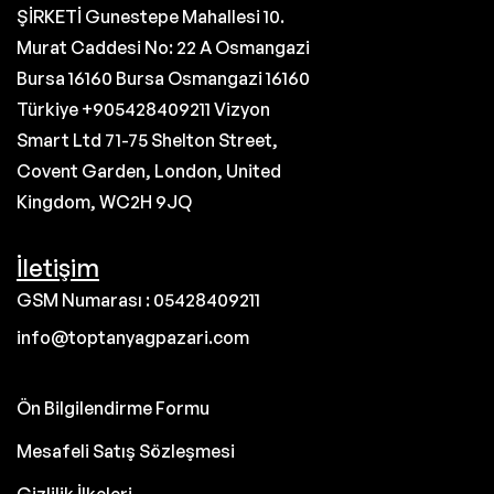
ŞİRKETİ Gunestepe Mahallesi 10.
Murat Caddesi No: 22 A Osmangazi
Bursa 16160 Bursa Osmangazi 16160
Türkiye +905428409211 Vizyon
Smart Ltd 71-75 Shelton Street,
Covent Garden, London, United
Kingdom, WC2H 9JQ
İletişim
GSM Numarası : 05428409211
info@toptanyagpazari.com
Ön Bilgilendirme Formu
Mesafeli Satış Sözleşmesi