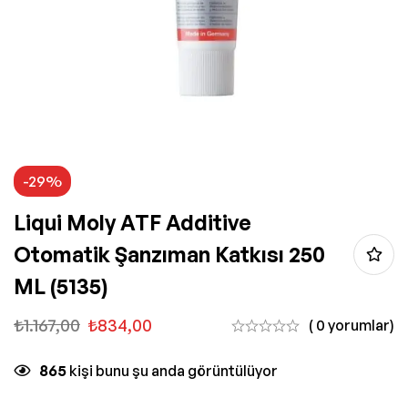
-29%
Liqui Moly ATF Additive
Otomatik Şanzıman Katkısı 250
ML (5135)
₺
1.167,00
₺
834,00
( 0 yorumlar)
865
kişi bunu şu anda görüntülüyor