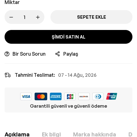
Miktar
SEPETE EKLE
ŞIMDI SATIN AL
Bir Soru Sorun
Paylaş
Tahmini Teslimat:
07 - 14 Ağu, 2026
Garantili güvenli ve güvenli ödeme
Açıklama
Ek bilgi
Marka hakkında
Değ