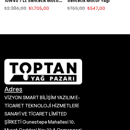
10W40 7 Lt Sentetik Motor
Sentetik Motor Yağı
Yağı
₺
2.386,00
₺
1.705,00
₺
765,00
₺
547,00
Adres
VİZYON SMART BİLİŞİM YAZILIM E-
TİCARET TEKNOLOJİ HİZMETLERİ
SANAYİ VE TİCARET LİMİTED
ŞİRKETİ Gunestepe Mahallesi 10.