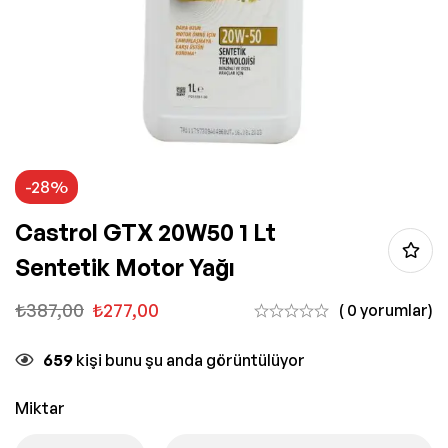
-28%
Castrol GTX 20W50 1 Lt
Sentetik Motor Yağı
₺
387,00
₺
277,00
( 0 yorumlar)
659
kişi bunu şu anda görüntülüyor
Miktar