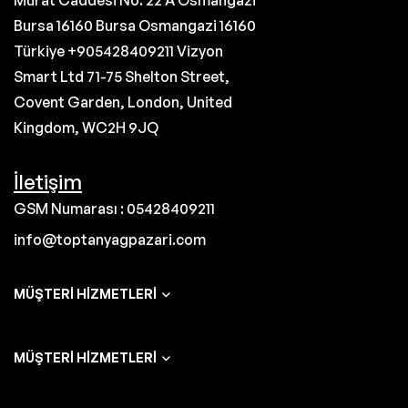
Murat Caddesi No: 22 A Osmangazi
Bursa 16160 Bursa Osmangazi 16160
Türkiye +905428409211 Vizyon
Smart Ltd 71-75 Shelton Street,
Covent Garden, London, United
Kingdom, WC2H 9JQ
İletişim
GSM Numarası : 05428409211
info@toptanyagpazari.com
MÜŞTERI HIZMETLERI
MÜŞTERI HIZMETLERI