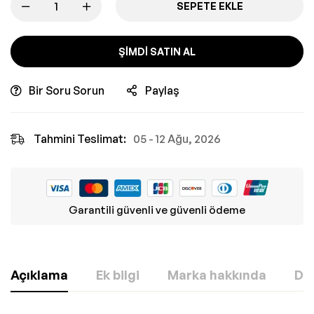
SEPETE EKLE
ŞIMDI SATIN AL
Bir Soru Sorun
Paylaş
Tahmini Teslimat:
05 - 12 Ağu, 2026
Garantili güvenli ve güvenli ödeme
Açıklama
Ek bilgi
Marka hakkında
Değ