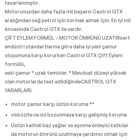
tasarlanmıştır.
Motorunuzdan daha fazla mil başarılı Castrol GTX
aralığından sağ petrol için sormak almak için. En iyi mil
öncesinde Castrol GTX ile vardır.
ÇİFT EYLEM FORMÜL – MOTOR ÖMRÜNÜ UZATIRsert
endüstri standartlarına göre daha iyi yeni çamur
oluşumuna karşı korurken Castrol GTX Çift Eylem
formülü,
eski çamur * uzak temizler. * Mevduat düzeyi yüksek
olan motorlarda test edildiğindeCASTROL GTX
YARARLARI:
motor çamur karşı üstün koruma **
viskozite ve ısıl bozunmaya karşı gelişmiş koruma
Üstün kaliteli baz yağlar ve aşınma önleyici katkılar
da motorun ömrünü uzatmaya yardımcı olmak için