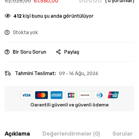
₺
2.028,00
₺
1.560,00
( 0 yorumlar)
412
kişi bunu şu anda görüntülüyor
Stokta yok
Bir Soru Sorun
Paylaş
Tahmini Teslimat:
09 - 16 Ağu, 2026
Garantili güvenli ve güvenli ödeme
Açıklama
Değerlendirmeler (0)
Sorular