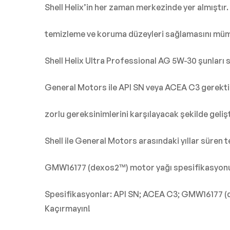
Shell Helix’in her zaman merkezinde yer almıştır
temizleme ve koruma düzeyleri sağlamasını mümk
Shell Helix Ultra Professional AG 5W-30 şunları s
General Motors ile API SN veya ACEA C3 gerektir
zorlu gereksinimlerini karşılayacak şekilde gelişt
Shell ile General Motors arasındaki yıllar süren te
GMW16177 (dexos2™) motor yağı spesifikasyonun
Spesifikasyonlar: API SN; ACEA C3; GMW16177 (
Kaçırmayın!