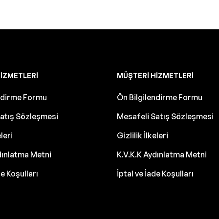
IZMETLERI
MÜŞTERI HIZMETLERI
endirme Formu
Ön Bilgilendirme Formu
atış Sözleşmesi
Mesafeli Satış Sözleşmesi
eleri
Gizlilik İlkeleri
dınlatma Metni
K.V.K.K Aydınlatma Metni
de Koşulları
İptal ve İade Koşulları