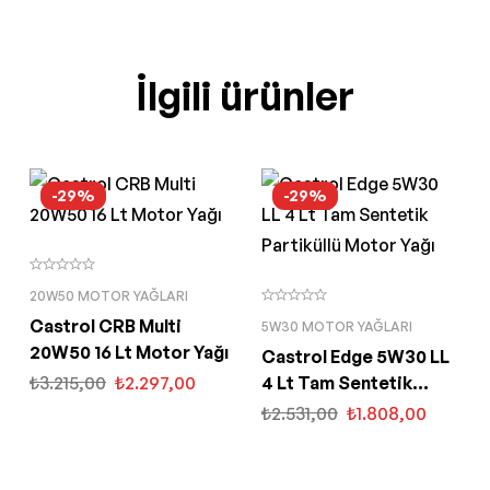
İlgili ürünler
-29%
-29%
20W50 MOTOR YAĞLARI
Castrol CRB Multi
5W30 MOTOR YAĞLARI
20W50 16 Lt Motor Yağı
Castrol Edge 5W30 LL
₺
3.215,00
₺
2.297,00
4 Lt Tam Sentetik
Partiküllü Motor Yağı
₺
2.531,00
₺
1.808,00