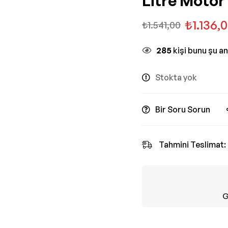
Litre Motor
₺
1.136,
₺
1.541,00
285
kişi bunu şu a
Stokta yok
Bir Soru Sorun
Tahmini Teslimat:
G