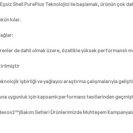
. Eşsiz Shell PurePlus Teknolojisi ile başlamak, ürünün çok d
ün kılar.
ağlar:
enler de dahil olmak üzere, özellikle yüksek performanslı m
irilmiştir
knolojik işbirliği ve yağlayıcı araştırma çalışmalarıyla gelişti
a uygunluk için kapsamlı performans testlerinden geçmişt
dexos2™)Bakım Setleri Ürünlerimizde Muhteşem Kampanyalar 