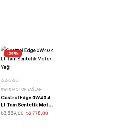
-29%
0W40 MOTOR YAĞLARI
Castrol Edge 0W40 4
Lt Tam Sentetik Motor
Yağı
₺
3.889,00
₺
2.778,00