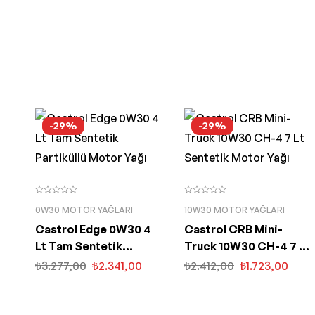
-29%
-29%
0W30 MOTOR YAĞLARI
10W30 MOTOR YAĞLARI
Castrol Edge 0W30 4
Castrol CRB Mini-
Lt Tam Sentetik
Truck 10W30 CH-4 7 Lt
Partiküllü Motor Yağı
Sentetik Motor Yağı
₺
3.277,00
₺
2.341,00
₺
2.412,00
₺
1.723,00