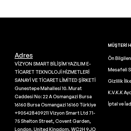
MÜŞTERI H
Adres
Ön Bilgil
VİZYON SMART BİLİŞİM YAZILIM E-
Mesafeli S
TİCARET TEKNOLOJİ HİZMETLERİ
SANAYİ VE TİCARET LİMİTED ŞİRKETİ
Gizlilik İlk
Gunestepe Mahallesi 10. Murat
K.V.K.K Ay
Caddesi No: 22 A Osmangazi Bursa
İptal ve İa
16160 Bursa Osmangazi 16160 Türkiye
+905428409211 Vizyon Smart Ltd 71-
75 Shelton Street, Covent Garden,
London, United Kingdom, WC2H 9JQ