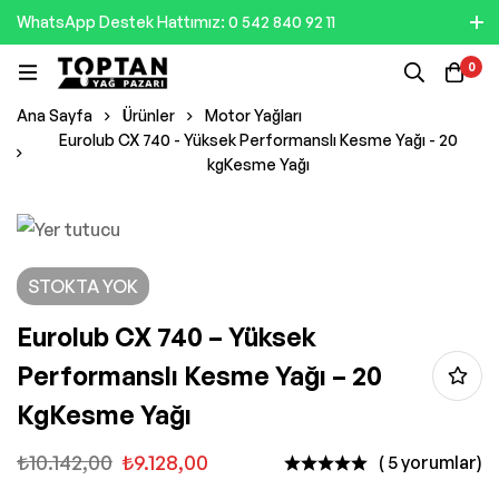
WhatsApp Destek Hattımız: 0 542 840 92 11
0
Ana Sayfa
Ürünler
Motor Yağları
Eurolub CX 740 - Yüksek Performanslı Kesme Yağı - 20
kgKesme Yağı
STOKTA YOK
Eurolub CX 740 – Yüksek
Performanslı Kesme Yağı – 20
KgKesme Yağı
₺
10.142,00
₺
9.128,00
( 5 yorumlar)