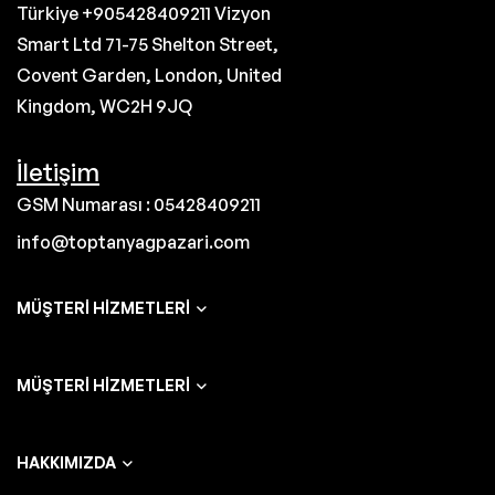
Türkiye +905428409211 Vizyon
Smart Ltd 71-75 Shelton Street,
Covent Garden, London, United
Kingdom, WC2H 9JQ
İletişim
GSM Numarası : 05428409211
info@toptanyagpazari.com
MÜŞTERI HIZMETLERI
MÜŞTERI HIZMETLERI
HAKKIMIZDA