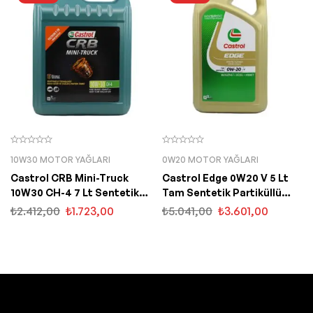
10W30 MOTOR YAĞLARI
0W20 MOTOR YAĞLARI
Castrol CRB Mini-Truck
Castrol Edge 0W20 V 5 Lt
10W30 CH-4 7 Lt Sentetik
Tam Sentetik Partiküllü
Motor Yağı
Motor Yağı
₺
2.412,00
₺
1.723,00
₺
5.041,00
₺
3.601,00