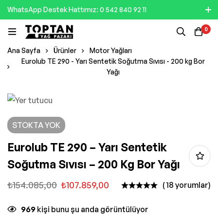
WhatsApp Destek Hattımız: 0 542 840 92 11
0
Ana Sayfa
Ürünler
Motor Yağları
Eurolub TE 290 - Yarı Sentetik Soğutma Sıvısı - 200 kg Bor
Yağı
STOKTA YOK
Eurolub TE 290 – Yarı Sentetik
Soğutma Sıvısı – 200 Kg Bor Yağı
₺
154.085,00
₺
107.859,00
( 18 yorumlar)
969
kişi bunu şu anda görüntülüyor