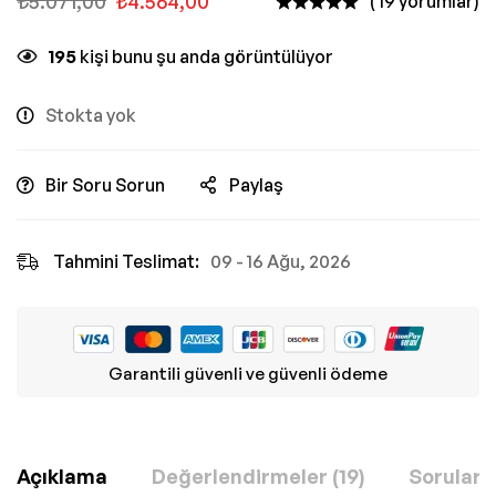
₺
5.071,00
₺
4.564,00
( 19 yorumlar)
195
kişi bunu şu anda görüntülüyor
Stokta yok
Bir Soru Sorun
Paylaş
Tahmini Teslimat:
09 - 16 Ağu, 2026
Garantili güvenli ve güvenli ödeme
Açıklama
Değerlendirmeler (19)
Sorular