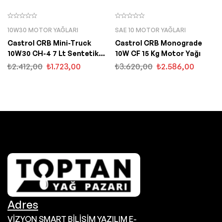
10W30 MOTOR YAĞLARI
SAE 10 MOTOR YAĞLARI
Castrol CRB Mini-Truck
Castrol CRB Monograde
10W30 CH-4 7 Lt Sentetik
10W CF 15 Kg Motor Yağı
Motor Yağı
₺
2.412,00
₺
1.723,00
₺
3.620,00
₺
2.586,00
Adres
VİZYON SMART BİLİŞİM YAZILIM E-