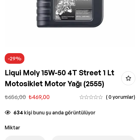
-29%
Liqui Moly 15W-50 4T Street 1 Lt
Motosiklet Motor Yağı (2555)
₺
656,00
₺
469,00
( 0 yorumlar)
634
kişi bunu şu anda görüntülüyor
Miktar