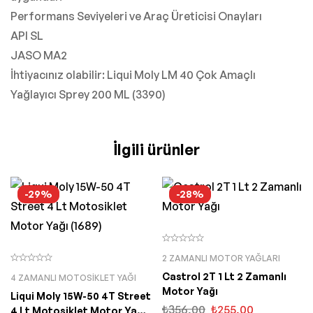
Performans Seviyeleri ve Araç Üreticisi Onayları
API SL
JASO MA2
İhtiyacınız olabilir: Liqui Moly LM 40 Çok Amaçlı
Yağlayıcı Sprey 200 ML (3390)
İlgili ürünler
-29%
-28%
2 ZAMANLI MOTOR YAĞLARI
Castrol 2T 1 Lt 2 Zamanlı
4 ZAMANLI MOTOSIKLET YAĞI
Motor Yağı
Liqui Moly 15W-50 4T Street
₺
356,00
₺
255,00
4 Lt Motosiklet Motor Yağı