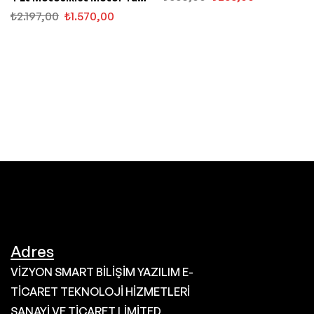
(1689)
₺
2.197,00
₺
1.570,00
Adres
VİZYON SMART BİLİŞİM YAZILIM E-
TİCARET TEKNOLOJİ HİZMETLERİ
SANAYİ VE TİCARET LİMİTED