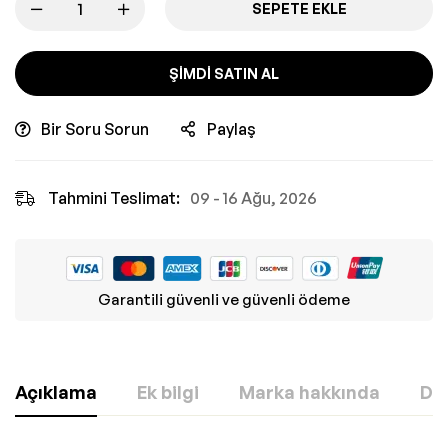
SEPETE EKLE
ŞIMDI SATIN AL
Bir Soru Sorun
Paylaş
Tahmini Teslimat:
09 - 16 Ağu, 2026
Garantili güvenli ve güvenli ödeme
Açıklama
Ek bilgi
Marka hakkında
Değ