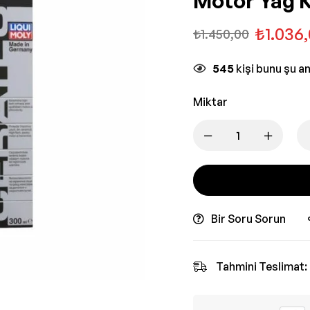
Motor Yağ Ka
₺
1.036
₺
1.450,00
545
kişi bunu şu a
Miktar
Bir Soru Sorun
Tahmini Teslimat: