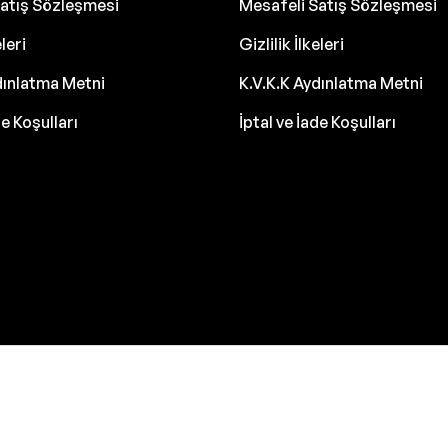
atış Sözleşmesi
Mesafeli Satış Sözleşmesi
eleri
Gizlilik İlkeleri
dınlatma Metni
K.V.K.K Aydınlatma Metni
de Koşulları
İptal ve İade Koşulları