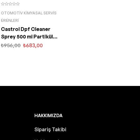
OTOMOTIV KIMYASAL SERVIS
ÜRÜNLERI
Castrol Dpf Cleaner
Sprey 500 ml Partikül
Filtre Temizleyici
₺
956,00
₺
683,00
HAKKIMIZDA
Sipariş Takibi