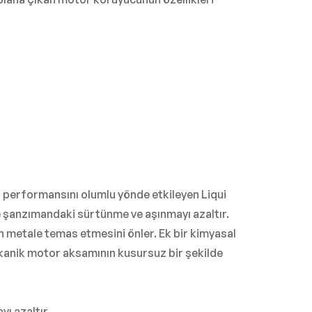
n performansını olumlu yönde etkileyen Liqui
e şanzımandaki sürtünme ve aşınmayı azaltır.
 metale temas etmesini önler. Ek bir kimyasal
Mekanik motor aksamının kusursuz bir şekilde
ı azaltır.