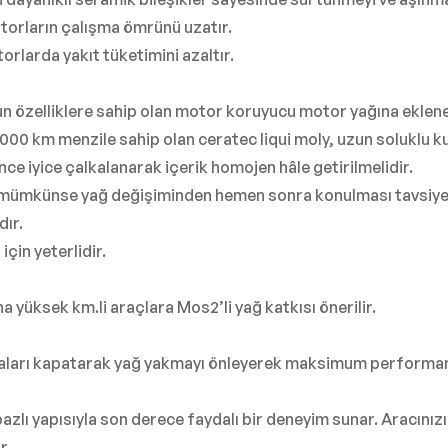
torların çalışma ömrünü uzatır.
orlarda yakıt tüketimini azaltır.
gun özelliklere sahip olan motor koruyucu motor yağına eklenere
000 km menzile sahip olan ceratec liqui moly, uzun soluklu k
ce iyice çalkalanarak içerik homojen hâle getirilmelidir.
, mümkünse yağ değişiminden hemen sonra konulması tavsiye e
dır.
için yeterlidir.
a yüksek km.li araçlara Mos2’li yağ katkısı önerilir.
taları kapatarak yağ yakmayı önleyerek maksimum performan
lı yapısıyla son derece faydalı bir deneyim sunar. Aracını
r.