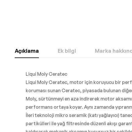
Açıklama
Ek bilgi
Marka hakkın
Liqui Moly Ceratec
Liqui Moly Ceratec, motor için koruyucu bir per
koruması sunan Ceratec, piyasada bulunan diğer moto
Moly, sürtünmeyi en aza indirerek motor aksamın
performans ortaya koyar. Aynı zamanda yıpranmay
İleri teknoloji mikro seramik (katı yağlayıcı) tan
partikülleri ile yağ filtresinde düzenli akışı ga
kaldırarak mekanik aksamın kusursuz bir şekilde i