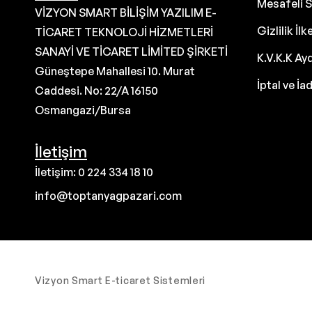
Mesafeli S
VİZYON SMART BİLİŞİM YAZILIM E-
Gizlilik İlk
TİCARET TEKNOLOJİ HİZMETLERİ
SANAYİ VE TİCARET LİMİTED ŞİRKETİ
K.V.K.K Ay
Güneştepe Mahallesi 10. Murat
İptal ve İa
Caddesi. No: 22/A 16150
Osmangazi/Bursa
İletişim
İletişim: 0 224 334 18 10
info@toptanyagpazari.com
Vizyon Smart E-ticaret Sistemleri