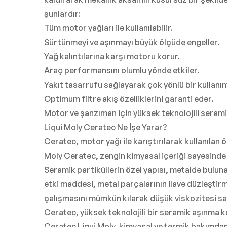
şunlardır:
Tüm motor yağları ile kullanılabilir.
Sürtünmeyi ve aşınmayı büyük ölçüde engeller.
Yağ kalıntılarına karşı motoru korur.
Araç performansını olumlu yönde etkiler.
Yakıt tasarrufu sağlayarak çok yönlü bir kullanı
Optimum filtre akış özelliklerini garanti eder.
Motor ve şanzıman için yüksek teknolojili seram
Liqui Moly Ceratec Ne İşe Yarar?
Ceratec, motor yağı ile karıştırılarak kullanıla
Moly Ceratec, zengin kimyasal içeriği sayesinde
Seramik partiküllerin özel yapısı, metalde bulu
etki maddesi, metal parçalarının ilave düzleştirm
çalışmasını mümkün kılarak düşük viskozitesi sa
Ceratec, yüksek teknolojili bir seramik aşınma ko
Ceratec Liqui Moly, kimyasal ve termik bakımdan 