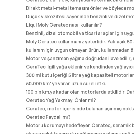
Direkt metal-metal temasını önler ve böylece mo
Düşük viskozitesi sayesinde benzinli ve dizel mot
Liqui Moly Ceratec nasıl kullanılır?
Benzinli, dizel otomobil ve ticari araçlar için uy
Moly Ceratec kullanmanız yeterlidir. Yaklaşık 50.
kullanım için uygun olmayan ürün, kullanmadan ön
Motor ve şanzıman yağına doğrudan ilave edilir
CeraTec ilgili yağa eklenir ve kendinden yağlayıcı
300 ml kutu içeriği 5 litre yağ kapasiteli motorlar 
50.000 km‘ ye varan uzun süreli etki.
100 bin km.ye kadar olan motorlarda etkilidir. Dah
Ceratec Yağ Yakmayı Önler mi?
Ceratec, motor içerisinde bulunan aşınmış nok
Ceratec Faydalı mı?
Motoru korumayı hedefleyen Ceratec, seramik baz
ekstra yakıt tasarrufu sağlamanıza olanak sağla