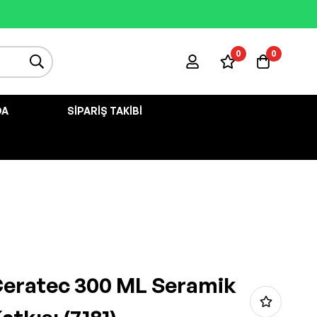
0
0
DA
SIPARIŞ TAKIBI
Ceratec 300 ML Seramik