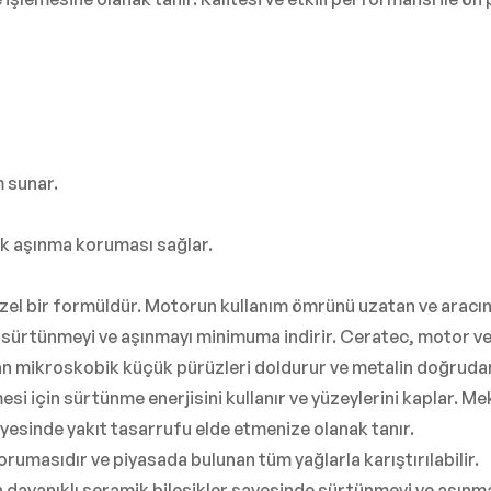
m sunar.
ik aşınma koruması sağlar.
n özel bir formüldür. Motorun kullanım ömrünü uzatan ve aracı
 sürtünmeyi ve aşınmayı minimuma indirir. Ceratec, motor v
nan mikroskobik küçük pürüzleri doldurur ve metalin doğrudan
esi için sürtünme enerjisini kullanır ve yüzeylerini kaplar. 
yesinde yakıt tasarrufu elde etmenize olanak tanır.
rumasıdır ve piyasada bulunan tüm yağlarla karıştırılabilir.
dayanıklı seramik bileşikler sayesinde sürtünmeyi ve aşınmay