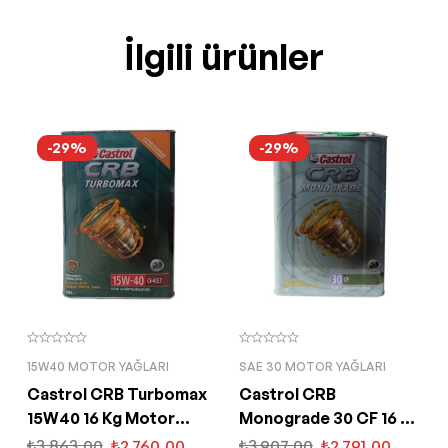
İlgili ürünler
-29%
-29%
15W40 MOTOR YAĞLARI
SAE 30 MOTOR YAĞLARI
Castrol CRB Turbomax
Castrol CRB
15W40 16 Kg Motor
Monograde 30 CF 16 Kg
Yağı
Mineral Motor Yağı
₺
3.863,00
₺
2.760,00
₺
3.907,00
₺
2.791,00