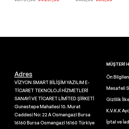
MÜŞTERI H
Adres
Ön Bilgil
VİZYON SMART BİLİŞİM YAZILIM E-
Mesafeli S
TİCARET TEKNOLOJİ HİZMETLERİ
SANAYİ VE TİCARET LİMİTED ŞİRKETİ
Gizlilik İlk
Gunestepe Mahallesi 10. Murat
K.V.K.K Ay
Caddesi No: 22 A Osmangazi Bursa
İptal ve İa
16160 Bursa Osmangazi 16160 Türkiye