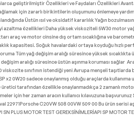
rca geliştirilmiştir Özellikleri ve Faydaları Özellikleri Avant
ğlamak için zararlı birikintilerin oluşumunu önlemeye yardı
slandığında Üstün ısıl ve oksidatif kararlılık Yağın bozulması
i azaltma özellikleri Daha yüksek viskoziteli 5W30 motor yağı
tarı araç ve motor cinsine dış ortam sıcaklığına ve barometr
klık kapasitesi. Soğuk havalardaki ortaya koyduğu hızlı perf
ruma Tüm yağ değişim aralığı süresince yüksek sıcaklıkta üs
eğişim aralığı süresince üstün aşınma koruması sağlar Araç 
iskozite sınıfının istendiği yeni Avrupa menşeli taşıtlarda 
1 ESP x2 0W20 sadece onaylanmış olduğu araçlarda kullanıma
 üretici tarafından özellikle onaylanmadıkça 2 zamanlı motorl
tnameler için her zaman aracın kullanıcı kılavuzuna başvurun
val 22971Porsche C20VW 508 00VW 509 00 Bu ürün serisi aşağ
 API SN PLUS MOTOR TEST GEREKSİNİMLERİAPI SP MOTOR T