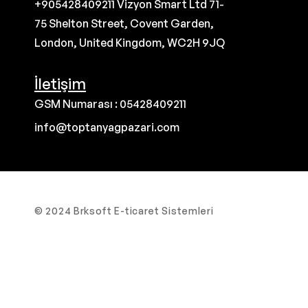
+905428409211 Vizyon Smart Ltd 71-
75 Shelton Street, Covent Garden,
London, United Kingdom, WC2H 9JQ
İletişim
GSM Numarası : 05428409211
info@toptanyagpazari.com
© 2024 Brksoft E-ticaret Sistemleri