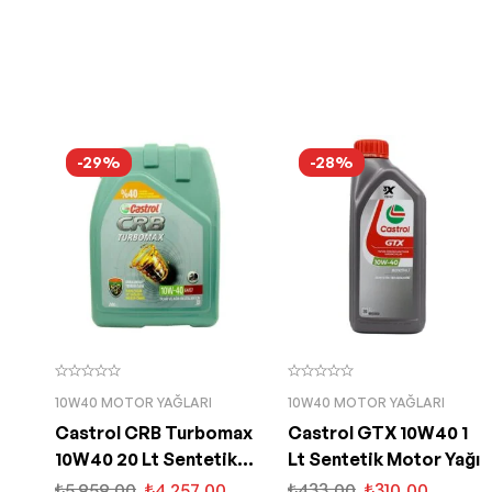
-29%
-28%
10W40 MOTOR YAĞLARI
10W40 MOTOR YAĞLARI
Castrol CRB Turbomax
Castrol GTX 10W40 1
10W40 20 Lt Sentetik
Lt Sentetik Motor Yağı
Motor Yağı
₺
5.959,00
₺
4.257,00
₺
433,00
₺
310,00