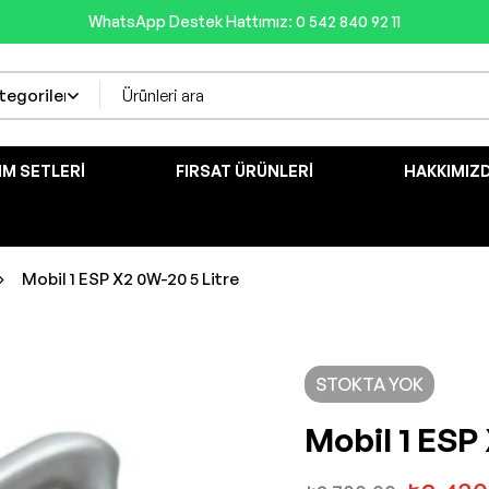
WhatsApp Destek Hattımız: 0 542 840 92 11
IM SETLERI
FIRSAT ÜRÜNLERI
HAKKIMIZ
Mobil 1 ESP X2 0W-20 5 Litre
STOKTA YOK
Mobil 1 ESP