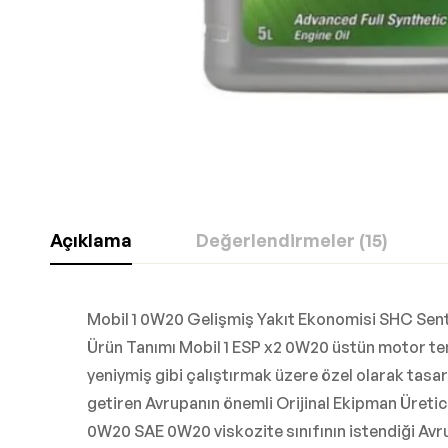
Açıklama
Değerlendirmeler (15)
Mobil 1 0W20 Gelişmiş Yakıt Ekonomisi SHC Sente
Ürün Tanımı Mobil 1 ESP x2 0W20 üstün motor te
yeniymiş gibi çalıştırmak üzere özel olarak tasar
getiren Avrupanın önemli Orijinal Ekipman Üretici
0W20 SAE 0W20 viskozite sınıfının istendiği Avr