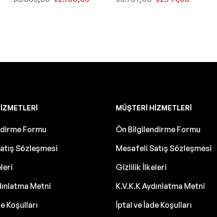
IZMETLERI
MÜŞTERI HIZMETLERI
endirme Formu
Ön Bilgilendirme Formu
atış Sözleşmesi
Mesafeli Satış Sözleşmesi
eleri
Gizlilik İlkeleri
dınlatma Metni
K.V.K.K Aydınlatma Metni
de Koşulları
İptal ve İade Koşulları