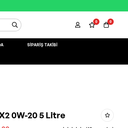
0
0
DA
SIPARIŞ TAKIBI
 X2 0W-20 5 Litre