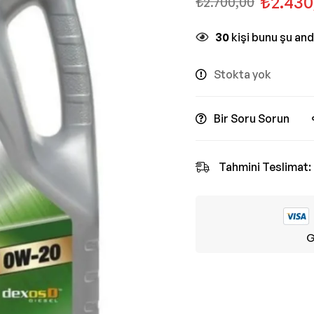
₺
2.430
₺
2.700,00
30
kişi bunu şu an
Stokta yok
Bir Soru Sorun
Tahmini Teslimat:
G