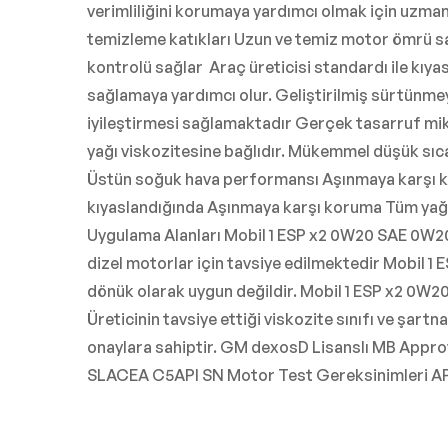
verimliliğini korumaya yardımcı olmak için uzmanla
temizleme katıkları Uzun ve temiz motor ömrü sa
kontrolü sağlar Araç üreticisi standardı ile kıya
sağlamaya yardımcı olur. Geliştirilmiş sürtünmey
iyileştirmesi sağlamaktadır Gerçek tasarruf mik
yağı viskozitesine bağlıdır. Mükemmel düşük sıca
Üstün soğuk hava performansı Aşınmaya karşı ko
kıyaslandığında Aşınmaya karşı koruma Tüm yağ d
Uygulama Alanları Mobil 1 ESP x2 0W20 SAE 0W20 v
dizel motorlar için tavsiye edilmektedir Mobil 
dönük olarak uygun değildir. Mobil 1 ESP x2 0W20
Üreticinin tavsiye ettiği viskozite sınıfı ve şar
onaylara sahiptir. GM dexosD Lisanslı MB Appro
SLACEA C5API SN Motor Test Gereksinimleri