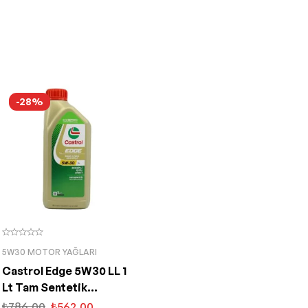
-28%
5W30 MOTOR YAĞLARI
Castrol Edge 5W30 LL 1
Lt Tam Sentetik
Partiküllü Motor Yağı
₺
786,00
₺
562,00