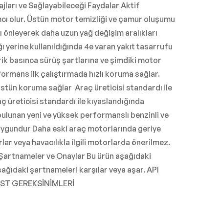
ajları ve Sağlayabileceği Faydalar Aktif
mcı olur. Üstün motor temizliği ve çamur oluşumu
nı önleyerek daha uzun yağ değişim aralıkları
 yerine kullanıldığında 4e varan yakıt tasarrufu
ik basınca sürüş şartlarına ve şimdiki motor
ormans ilk çalıştırmada hızlı koruma sağlar.
tün koruma sağlar Araç üreticisi standardı ile
üreticisi standardı ile kıyaslandığında
bulunan yeni ve yüksek performanslı benzinli ve
 uygundur Daha eski araç motorlarında geriye
ar veya havacılıkla ilgili motorlarda önerilmez.
uz Şartnameler ve Onaylar Bu ürün aşağıdaki
ıdaki şartnameleri karşılar veya aşar. API
EST GEREKSİNİMLERİ