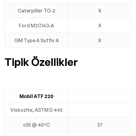
Caterpillar TO-2
X
Ford M2C163-A
X
GM Type A Suffix A
X
Tipik Özellikler
Mobil ATF 220
Viskozite, ASTM D 445
cSt @ 40ºC
37