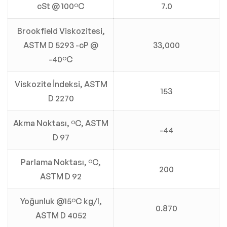
cSt @ 100ºC
7.0
Brookfield Viskozitesi,
ASTM D 5293 -cP @
33,000
-40ºC
Viskozite İndeksi, ASTM
153
D 2270
Akma Noktası, ºC, ASTM
-44
D 97
Parlama Noktası, ºC,
200
ASTM D 92
Yoğunluk @15ºC kg/l,
0.870
ASTM D 4052