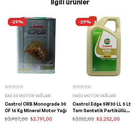
İlgili ürünler
-29%
-29%
SAE 30 MOTOR YAĞLARI
5W30 MOTOR YAĞLARI
Castrol CRB Monograde 30
Castrol Edge 5W30 LL 5 Lt
CF 16 Kg Mineral Motor Yağı
Tam Sentetik Partiküllü
Motor Yağı
₺
3.907,00
₺
2.791,00
₺
3.152,00
₺
2.252,00