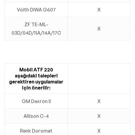
Voith DIWA G607
X
ZF TE-ML-
X
03D/04D/11A/14A/17C
Mobil ATF 220
aşağıdaki talepleri
gerektiren uygulamalar
için önerilir:
GM Dexron II
X
Allison C-4
X
Renk Doromat
X