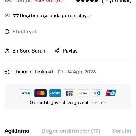
₺
51.000,00
₺
45.900,00
( 17 yorumlar)
771
kişi bunu şu anda görüntülüyor
Stokta yok
Bir Soru Sorun
Paylaş
Tahmini Teslimat:
07 - 14 Ağu, 2026
Garantili güvenli ve güvenli ödeme
Açıklama
Değerlendirmeler (17)
Sorular