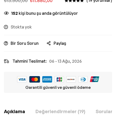
₺
13.500,00
₺
11.880,00
( 19 yorumlar)
152
kişi bunu şu anda görüntülüyor
Stokta yok
Bir Soru Sorun
Paylaş
Tahmini Teslimat:
06 - 13 Ağu, 2026
Garantili güvenli ve güvenli ödeme
Açıklama
Değerlendirmeler (19)
Sorular