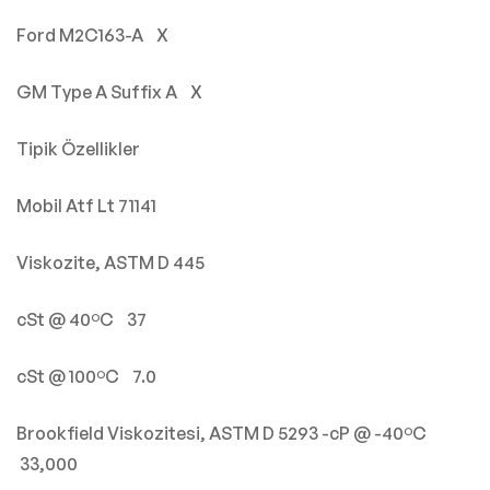
Ford M2C163-A X
GM Type A Suffix A X
Tipik Özellikler
Mobil Atf Lt 71141
Viskozite, ASTM D 445
cSt @ 40ºC 37
cSt @ 100ºC 7.0
Brookfield Viskozitesi, ASTM D 5293 -cP @ -40ºC
33,000