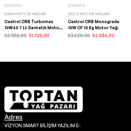
10W40 MOTOR YAĞLARI
SAE 10 MOTOR YAĞLARI
Castrol CRB Turbomax
Castrol CRB Monograde
10W40 7 Lt Sentetik Motor
10W CF 15 Kg Motor Yağı
Yağı
₺
2.386,00
₺
1.705,00
₺
3.620,00
₺
2.586,00
Adres
VİZYON SMART BİLİŞİM YAZILIM E-