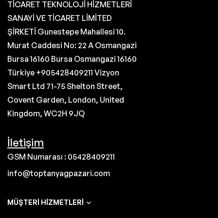
TİCARET TEKNOLOJİ HİZMETLERİ
SANAYİ VE TİCARET LİMİTED
ŞİRKETİ Gunestepe Mahallesi 10.
Murat Caddesi No: 22 A Osmangazi
Bursa 16160 Bursa Osmangazi 16160
Türkiye +905428409211 Vizyon
Smart Ltd 71-75 Shelton Street,
Covent Garden, London, United
Kingdom, WC2H 9JQ
İletişim
GSM Numarası : 05428409211
info@toptanyagpazari.com
MÜŞTERI HIZMETLERI