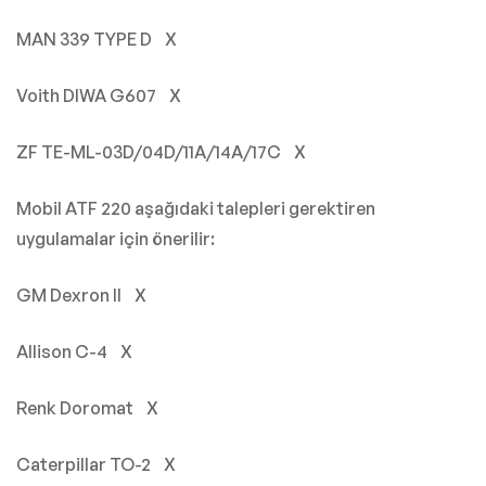
MAN 339 TYPE D X
Voith DIWA G607 X
ZF TE-ML-03D/04D/11A/14A/17C X
Mobil ATF 220 aşağıdaki talepleri gerektiren
uygulamalar için önerilir:
GM Dexron II X
Allison C-4 X
Renk Doromat X
Caterpillar TO-2 X