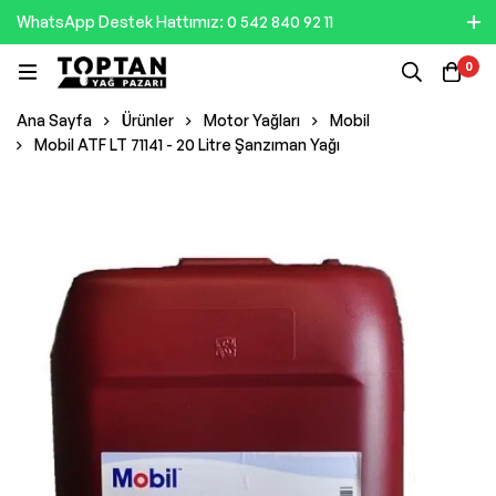
WhatsApp Destek Hattımız: 0 542 840 92 11
0
Ana Sayfa
Ürünler
Motor Yağları
Mobil
Mobil ATF LT 71141 - 20 Litre Şanzıman Yağı