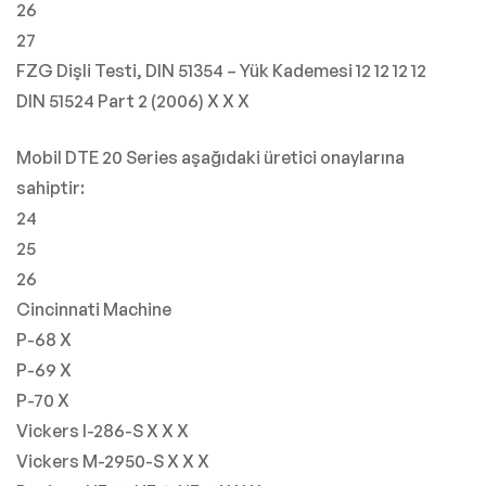
26
27
FZG Dişli Testi, DIN 51354 – Yük Kademesi 12 12 12 12
DIN 51524 Part 2 (2006) X X X
Mobil DTE 20 Series aşağıdaki üretici onaylarına
sahiptir:
24
25
26
Cincinnati Machine
P-68 X
P-69 X
P-70 X
Vickers I-286-S X X X
Vickers M-2950-S X X X