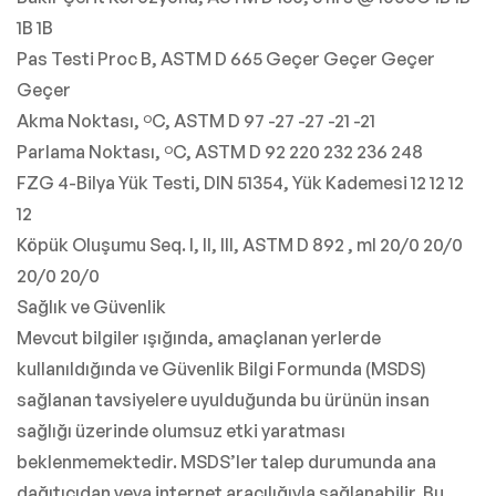
1B 1B
Pas Testi Proc B, ASTM D 665 Geçer Geçer Geçer
Geçer
Akma Noktası, ºC, ASTM D 97 -27 -27 -21 -21
Parlama Noktası, ºC, ASTM D 92 220 232 236 248
FZG 4-Bilya Yük Testi, DIN 51354, Yük Kademesi 12 12 12
12
Köpük Oluşumu Seq. I, II, III, ASTM D 892 , ml 20/0 20/0
20/0 20/0
Sağlık ve Güvenlik
Mevcut bilgiler ışığında, amaçlanan yerlerde
kullanıldığında ve Güvenlik Bilgi Formunda (MSDS)
sağlanan tavsiyelere uyulduğunda bu ürünün insan
sağlığı üzerinde olumsuz etki yaratması
beklenmemektedir. MSDS’ler talep durumunda ana
dağıtıcıdan veya internet aracılığıyla sağlanabilir. Bu