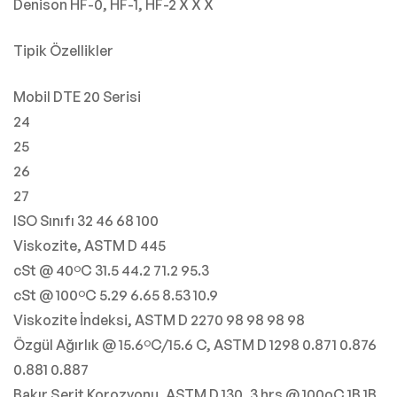
Denison HF-0, HF-1, HF-2 X X X
Tipik Özellikler
Mobil DTE 20 Serisi
24
25
26
27
ISO Sınıfı 32 46 68 100
Viskozite, ASTM D 445
cSt @ 40ºC 31.5 44.2 71.2 95.3
cSt @ 100ºC 5.29 6.65 8.53 10.9
Viskozite İndeksi, ASTM D 2270 98 98 98 98
Özgül Ağırlık @ 15.6ºC/15.6 C, ASTM D 1298 0.871 0.876
0.881 0.887
Bakır Şerit Korozyonu, ASTM D 130, 3 hrs @ 100oC 1B 1B