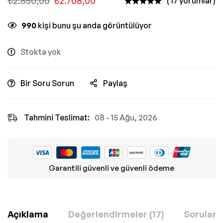
₺
2.850,00
₺
2.708,00
( 17 yorumlar)
990
kişi bunu şu anda görüntülüyor
Stokta yok
Bir Soru Sorun
Paylaş
Tahmini Teslimat:
08 - 15 Ağu, 2026
Garantili güvenli ve güvenli ödeme
Açıklama
Değerlendirmeler (17)
Sorular