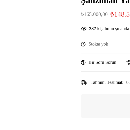
Şanzıman Ya
₺
148.5
₺
165.000,00
287
kişi bunu şu anda
Stokta yok
Bir Soru Sorun
Tahmini Teslimat:
0