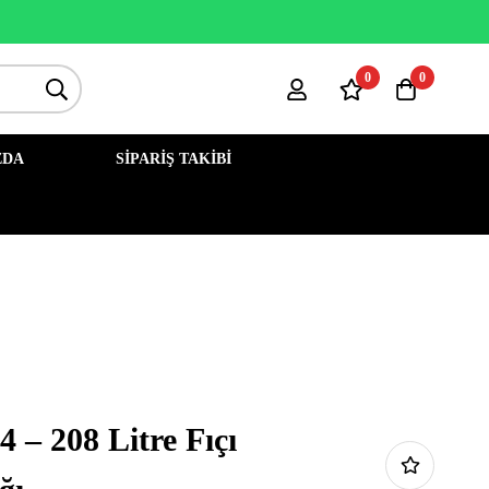
0
0
ZDA
SIPARIŞ TAKIBI
 – 208 Litre Fıçı