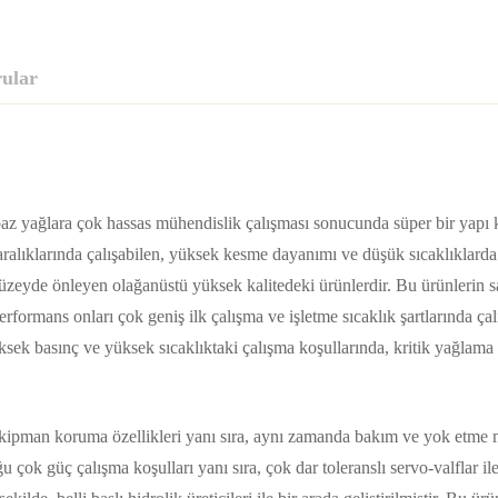
rular
 yağlara çok hassas mühendislik çalışması sonucunda süper bir yapı kaz
k aralıklarında çalışabilen, yüksek kesme dayanımı ve düşük sıcaklıklard
düzeyde önleyen olağanüstü yüksek kalitedeki ürünlerdir. Bu ürünlerin s
formans onları çok geniş ilk çalışma ve işletme sıcaklık şartlarında çal
k basınç ve yüksek sıcaklıktaki çalışma koşullarında, kritik yağlama ö
ipman koruma özellikleri yanı sıra, aynı zamanda bakım ve yok etme ma
 çok güç çalışma koşulları yanı sıra, çok dar toleranslı servo-valflar il