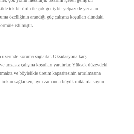
rünler, çok yönlü metalurjik tasarımı içeren geniş bir
kilde tek bir ürün ile çok geniş bir yelpazede yer alan
a özelliğinin arandığı güç çalışma koşulları altındaki
ormüle edilmiştir.
in üzerinde koruma sağlarlar. Oksidasyona karşı
ve arızasız çalışma koşulları yaratırlar. Yüksek düzeydeki
akta ve böylelikle üretim kapasitesinin artırılmasına
ına imkan sağlarken, aynı zamanda büyük miktarda suyun