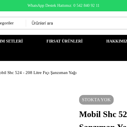
WhatsApp Destek Hattımız: 0 542 840 92 11
IM SETLERI
FIRSAT ÜRÜNLERI
HAKKIMI
bil Shc 524 - 208 Litre Fıçı Şanzıman Yağı
STOKTA YOK
Mobil Shc 524