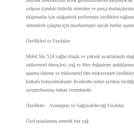
hidrolik sistemlerinin kritik gereksinimlerini karşılayacak ş
yelpaze içindeki hidrolik sistemler ve parça imalatçılarını
ekipmanlar için olağanüstü performans özellikleri sağlan
sistemlerle çalışma için tasarlanmıştır; ancak bunlar aşın
Özellikleri ve Faydaları
Mobil Shc 524 yağlar düşük ve yüksek sıcaklıklarda olağan
mükemmel dirençleri, yağ ve filtre değiştirme aralıkların
aşınma önleme ve mükemmel film mukavemeti özellikleri, 
katkıda bulunulmaktadır. Kontrollu sudan ayrılma özelli
ayrıştırılmasına imkan vermektedir.
Özellikler Avantajları ve Sağlayabileceği Faydalar
Özel tasarlanmış sentetik baz yağ