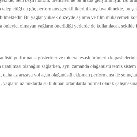
ekilde, belli başlı hidrolik üreticileri ile bir arada geliştirilmiştir. Bu ü
n talep ettiği en güç performans gerekliliklerini karşılayabilmekte, bu şe
abilmektedir. Bu yağlar yüksek düzeyde aşınma ve film mukavemeti korum
ma önleyici olmayan yağların önerildiği yerlerde de kullanılacak şekilde f
üstü performansı gösterirler ve mineral esaslı ürünlerin kapasitelerin
ın uzatılması olanağını sağlarken, aynı zamanda olağanüstü temiz sistem 
daha az arızaya yol açan olağanüstü ekipman performansı ile sonuçlanm
ği, yağların az miktarda su bulunan ortamlarda normal olarak çalışmas