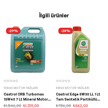
İlgili ürünler
-29%
-28%
15W40 MOTOR YAĞLARI
5W30 MOTOR YAĞLARI
Castrol CRB Turbomax
Castrol Edge 5W30 LL 1 Lt
15W40 7 Lt Mineral Motor
Tam Sentetik Partiküllü
Yağı
Motor Yağı
₺
1.846,00
₺
1.319,00
₺
786,00
₺
562,00