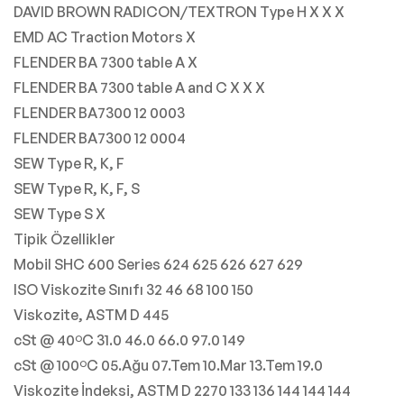
DAVID BROWN RADICON/TEXTRON Type H X X X
EMD AC Traction Motors X
FLENDER BA 7300 table A X
FLENDER BA 7300 table A and C X X X
FLENDER BA7300 12 0003
FLENDER BA7300 12 0004
SEW Type R, K, F
SEW Type R, K, F, S
SEW Type S X
Tipik Özellikler
Mobil SHC 600 Series 624 625 626 627 629
ISO Viskozite Sınıfı 32 46 68 100 150
Viskozite, ASTM D 445
cSt @ 40ºC 31.0 46.0 66.0 97.0 149
cSt @ 100ºC 05.Ağu 07.Tem 10.Mar 13.Tem 19.0
Viskozite İndeksi, ASTM D 2270 133 136 144 144 144