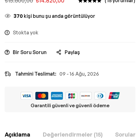
₺
15.600,00
₺
14.820,00
( 15 yorumlar)
370
kişi bunu şu anda görüntülüyor
Stokta yok
Bir Soru Sorun
Paylaş
Tahmini Teslimat:
09 - 16 Ağu, 2026
Garantili güvenli ve güvenli ödeme
Açıklama
Değerlendirmeler (15)
Sorular