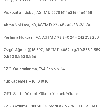
cSt @ 100ºC 20.7 27.8 38.3 48.7 65.3
Viskozite İndeksi, ASTM D 2270 161 163 164 166 168
Akma Noktası, ºC, ASTM D 97 -48 -45 -38 -36 -30
Parlama Noktası, ºC, ASTM D 92 240 244 242 232 238
Özgül Ağırlık @ 15.6ºC, ASTM D 4052, kg/l 0.855 0.859
0.860 0.863 0.866
FZG Karıncalanma, FVA Pro No. 54
Yük Kademesi – 10 10 10 10
GFT-Sınıf – Yüksek Yüksek Yüksek Yüksek
FZG Kazınma, DIN 51534 (mod) A/16.6/90, 13+ 14+ 14+