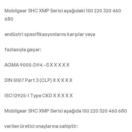
Mobilgear SHC XMP Serisi aşağıdaki 150 220 320 460
680
endüstri spesifikasyonlarını karşılar veya
fazlasıyla geçer:
AGMA 9005-D94 –S X X X X X
DIN 51517 Part 3 (CLP) X X X X X
ISO 12925-1 Type CKD X X X X X
Mobilgear SHC XMP Serisi aşağıda 150 220 320 460 680
verilen üretici onaylarına sahiptir: