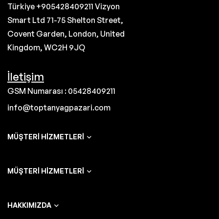
Türkiye +905428409211 Vizyon
Smart Ltd 71-75 Shelton Street,
Covent Garden, London, United
Kingdom, WC2H 9JQ
İletişim
GSM Numarası : 05428409211
info@toptanyagpazari.com
MÜŞTERI HIZMETLERI
MÜŞTERI HIZMETLERI
HAKKIMIZDA