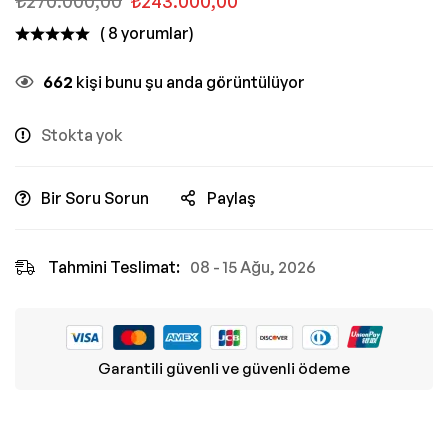
₺
270.000,00
₺
243.000,00
( 8 yorumlar)
662
kişi bunu şu anda görüntülüyor
Stokta yok
Bir Soru Sorun
Paylaş
Tahmini Teslimat:
08 - 15 Ağu, 2026
Garantili güvenli ve güvenli ödeme