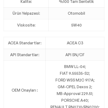
Kalite:
%100 Tam Sentetik
Ürün Yelpazesi:
Otomobil
Viskosite:
5W40
ACEA Standartlar:
ACEA C3
API Standartlar:
API SN/CF
BMW LL-04;
FIAT 9.55535-S2;
FORD WSS M2C 917A;
GM-OPEL Dexos 2;
OEM Onayları :
MB-Approval 229.51;
PORSCHE A40;
RENAULT RN0710/RN0700;