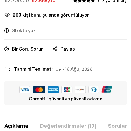
₺
2.700,00
₺
2.565,00
( 17 yorumlar)
203
kişi bunu şu anda görüntülüyor
Stokta yok
Bir Soru Sorun
Paylaş
Tahmini Teslimat:
09 - 16 Ağu, 2026
Garantili güvenli ve güvenli ödeme
Açıklama
Değerlendirmeler (17)
Sorular