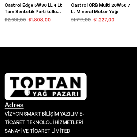
Castrol Edge 5W30 LL 4 Lt
Castrol CRB Multi 20W50 7
Tam Sentetik Partiküllü
Lt Mineral Motor Yağı
Motor Yağı
₺
2.531,00
₺
1.808,00
₺
1.717,00
₺
1.227,00
Adres
VİZYON SMART BİLİŞİM YAZILIM E-
TİCARET TEKNOLOJİ HİZMETLERİ
SANAYİ VE TİCARET LİMİTED