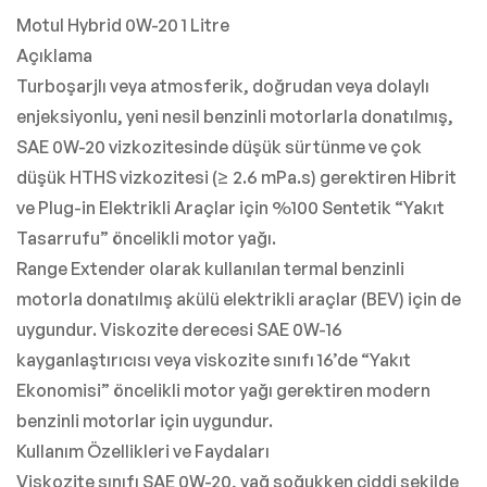
Motul Hybrid 0W-20 1 Litre
Açıklama
Turboşarjlı veya atmosferik, doğrudan veya dolaylı
enjeksiyonlu, yeni nesil benzinli motorlarla donatılmış,
SAE 0W-20 vizkozitesinde düşük sürtünme ve çok
düşük HTHS vizkozitesi (≥ 2.6 mPa.s) gerektiren Hibrit
ve Plug-in Elektrikli Araçlar için %100 Sentetik “Yakıt
Tasarrufu” öncelikli motor yağı.
Range Extender olarak kullanılan termal benzinli
motorla donatılmış akülü elektrikli araçlar (BEV) için de
uygundur. Viskozite derecesi SAE 0W-16
kayganlaştırıcısı veya viskozite sınıfı 16’de “Yakıt
Ekonomisi” öncelikli motor yağı gerektiren modern
benzinli motorlar için uygundur.
Kullanım Özellikleri ve Faydaları
Viskozite sınıfı SAE 0W-20, yağ soğukken ciddi şekilde