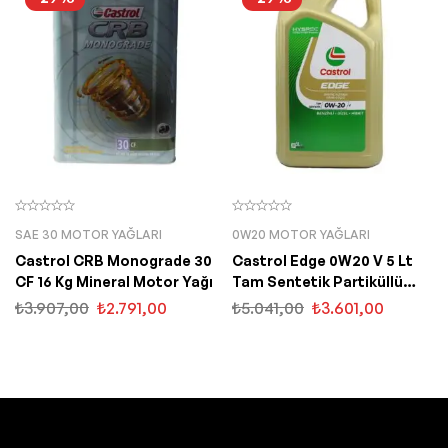
SAE 30 MOTOR YAĞLARI
0W20 MOTOR YAĞLARI
Castrol CRB Monograde 30
Castrol Edge 0W20 V 5 Lt
CF 16 Kg Mineral Motor Yağı
Tam Sentetik Partiküllü
Motor Yağı
₺
3.907,00
₺
2.791,00
₺
5.041,00
₺
3.601,00