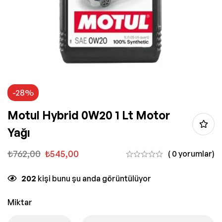
-28%
Motul Hybrid 0W20 1 Lt Motor
Yağı
₺
762,00
₺
545,00
( 0 yorumlar)
202
kişi bunu şu anda görüntülüyor
Miktar