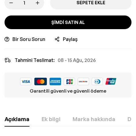
SEPETE EKLE
ŞIMDI SATIN AL
Bir Soru Sorun
Paylaş
Tahmini Teslimat:
08 - 15 Ağu, 2026
Garantili güvenli ve güvenli ödeme
Açıklama
Ek bilgi
Marka hakkında
Değ