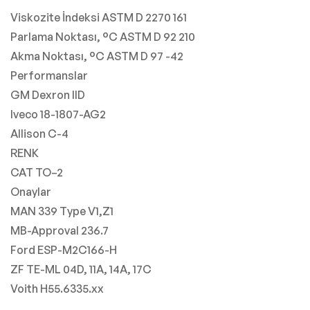
Viskozite İndeksi ASTM D 2270 161
Parlama Noktası, °C ASTM D 92 210
Akma Noktası, °C ASTM D 97 -42
Performanslar
GM Dexron IID
Iveco 18-1807-AG2
Allison C-4
RENK
CAT TO–2
Onaylar
MAN 339 Type V1,Z1
MB-Approval 236.7
Ford ESP-M2C166-H
ZF TE-ML 04D, 11A, 14A, 17C
Voith H55.6335.xx