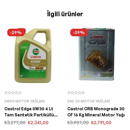
İlgili ürünler
-29%
-29%
0W30 MOTOR YAĞLARI
SAE 30 MOTOR YAĞLARI
Castrol Edge 0W30 4 Lt
Castrol CRB Monograde 30
Tam Sentetik Partiküllü
CF 16 Kg Mineral Motor Yağı
Motor Yağı
₺
3.277,00
₺
2.341,00
₺
3.907,00
₺
2.791,00