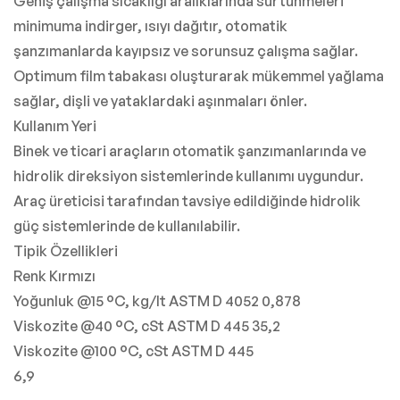
Geniş çalışma sıcaklığı aralıklarında sürtünmeleri
minimuma indirger, ısıyı dağıtır, otomatik
şanzımanlarda kayıpsız ve sorunsuz çalışma sağlar.
Optimum film tabakası oluşturarak mükemmel yağlama
sağlar, dişli ve yataklardaki aşınmaları önler.
Kullanım Yeri
Binek ve ticari araçların otomatik şanzımanlarında ve
hidrolik direksiyon sistemlerinde kullanımı uygundur.
Araç üreticisi tarafından tavsiye edildiğinde hidrolik
güç sistemlerinde de kullanılabilir.
Tipik Özellikleri
Renk Kırmızı
Yoğunluk @15 °C, kg/lt ASTM D 4052 0,878
Viskozite @40 °C, cSt ASTM D 445 35,2
Viskozite @100 °C, cSt ASTM D 445
6,9