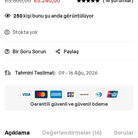
₺
3.600,00
₺
3.240,00
( 16 yorumlar)
250
kişi bunu şu anda görüntülüyor
Stokta yok
Bir Soru Sorun
Paylaş
Tahmini Teslimat:
09 - 16 Ağu, 2026
Garantili güvenli ve güvenli ödeme
Açıklama
Değerlendirmeler (16)
Sorular