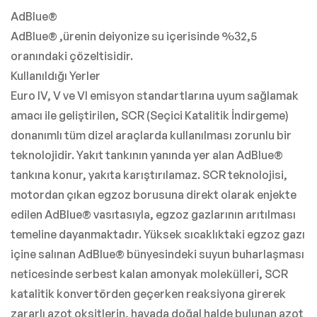
AdBlue®
AdBlue® ,ürenin deiyonize su içerisinde %32,5
oranındaki çözeltisidir.
Kullanıldığı Yerler
Euro IV, V ve VI emisyon standartlarına uyum sağlamak
amacı ile geliştirilen, SCR (Seçici Katalitik İndirgeme)
donanımlı tüm dizel araçlarda kullanılması zorunlu bir
teknolojidir. Yakıt tankının yanında yer alan AdBlue®
tankına konur, yakıta karıştırılamaz. SCR teknolojisi,
motordan çıkan egzoz borusuna direkt olarak enjekte
edilen AdBlue® vasıtasıyla, egzoz gazlarının arıtılması
temeline dayanmaktadır. Yüksek sıcaklıktaki egzoz gazı
içine salınan AdBlue® bünyesindeki suyun buharlaşması
neticesinde serbest kalan amonyak molekülleri, SCR
katalitik konvertörden geçerken reaksiyona girerek
zararlı azot oksitlerin, havada doğal halde bulunan azot