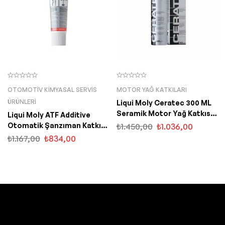
OTOMOTIV KIMYASAL SERVIS
MOTOR YAĞ KATKILARI
ÜRÜNLERI
Liqui Moly Ceratec 300 ML
Seramik Motor Yağ Katkısı
Liqui Moly ATF Additive
(7181)
Otomatik Şanzıman Katkısı
₺
1.450,00
₺
1.036,00
250 ML (5135)
₺
1.167,00
₺
834,00