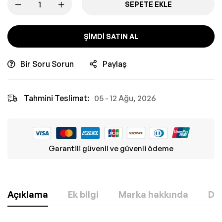
SEPETE EKLE
ŞIMDI SATIN AL
Bir Soru Sorun
Paylaş
Tahmini Teslimat:
05 - 12 Ağu, 2026
Garantili güvenli ve güvenli ödeme
Açıklama
Ek bilgi
Marka hakkında
Değ