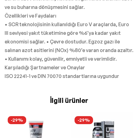
ve su buharına dönüşmesini sağlar.
Özellikleri ve Faydaları
• SCR teknolojisinin kullanıldığı Euro V araçlarda, Euro
III seviyesi yakıt tüketimine göre %6’ya kadar yakıt
ekonomisi sağlar. • Çevre dostudur. Egzoz gazı ile
salınan azot asitlerini (NOx) %80’e varan oranda azaltır.
• Kullanımı kolay, güvenilir, emniyetli ve verimlidir.
Karşıladığı Şartnameler ve Onaylar
ISO 22241-1 ve DIN 70070 standartlarına uygundur
İlgili ürünler
-29%
-29%