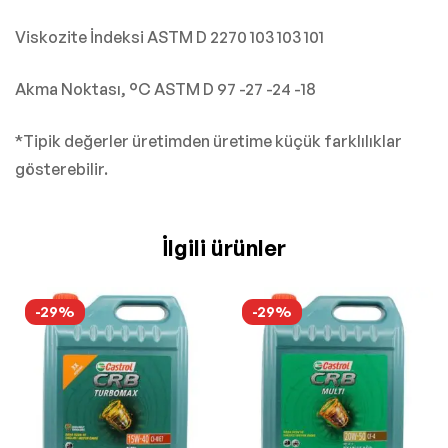
Viskozite İndeksi ASTM D 2270 103 103 101
Akma Noktası, °C ASTM D 97 -27 -24 -18
*Tipik değerler üretimden üretime küçük farklılıklar
gösterebilir.
İlgili ürünler
-29%
-29%