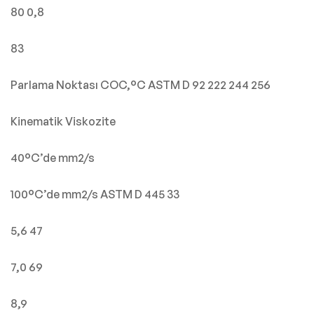
80 0,8
83
Parlama Noktası COC,°C ASTM D 92 222 244 256
Kinematik Viskozite
40°C’de mm2/s
100°C’de mm2/s ASTM D 445 33
5,6 47
7,0 69
8,9