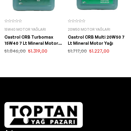
15W40 MOTOR YAĞLARI
20W50 MOTOR YAĞLARI
Castrol CRB Turbomax
Castrol CRB Multi 20W50 7
15W40 7 Lt Mineral Motor
Lt Mineral Motor Yağı
Yağı
₺
1.846,00
₺
1.319,00
₺
1.717,00
₺
1.227,00