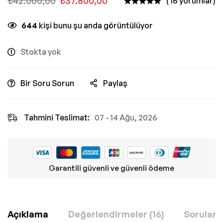
₺
42.000,00
₺
37.800,00
( 16 yorumlar)
644
kişi bunu şu anda görüntülüyor
Stokta yok
Bir Soru Sorun
Paylaş
Tahmini Teslimat:
07 - 14 Ağu, 2026
Garantili güvenli ve güvenli ödeme
Açıklama
Değerlendirmeler (16)
Sorular