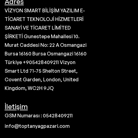
Adres
VİZYON SMART BİLİŞİM YAZILIM E-
TİCARET TEKNOLOJİ HİZMETLERİ
SANAYİ VE TİCARET LİMİTED
ŞİRKETİ Gunestepe Mahallesi 10.
Murat Caddesi No: 22 A Osmangazi
Bursa 16160 Bursa Osmangazi 16160
Türkiye +905428409211 Vizyon
Smart Ltd 71-75 Shelton Street,
Covent Garden, London, United
Kingdom, WC2H 9JQ
İletişim
GSM Numarası : 05428409211
info@toptanyagpazari.com