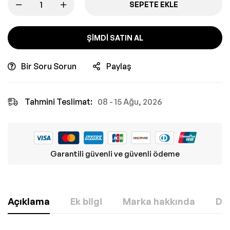
SEPETE EKLE
ŞIMDI SATIN AL
Bir Soru Sorun
Paylaş
Tahmini Teslimat:
08 - 15 Ağu, 2026
Garantili güvenli ve güvenli ödeme
Açıklama
Ek bilgi
Marka hakkında
Değ