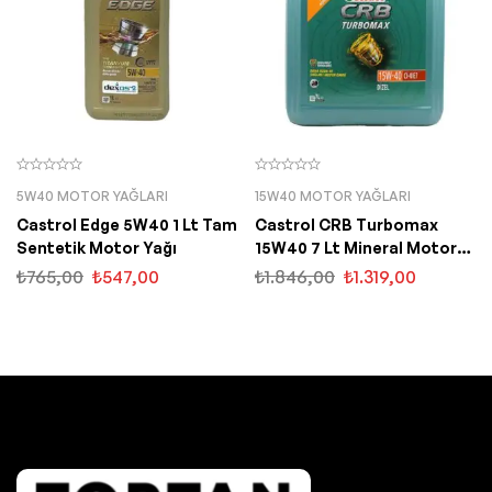
5W40 MOTOR YAĞLARI
15W40 MOTOR YAĞLARI
Castrol Edge 5W40 1 Lt Tam
Castrol CRB Turbomax
Sentetik Motor Yağı
15W40 7 Lt Mineral Motor
Yağı
₺
765,00
₺
547,00
₺
1.846,00
₺
1.319,00