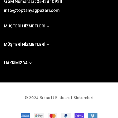
GSM Numarası : 05428409211
info@toptanyagpazari.com
MÜŞTERI HIZMETLERI
MÜŞTERI HIZMETLERI
HAKKIMIZDA
© 2024 Brksoft E-ticaret Sistemleri