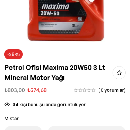
-28%
Petrol Ofisi Maxima 20W50 3 Lt
Mineral Motor Yağı
₺
803,00
₺
574,68
( 0 yorumlar)
34
kişi bunu şu anda görüntülüyor
Miktar