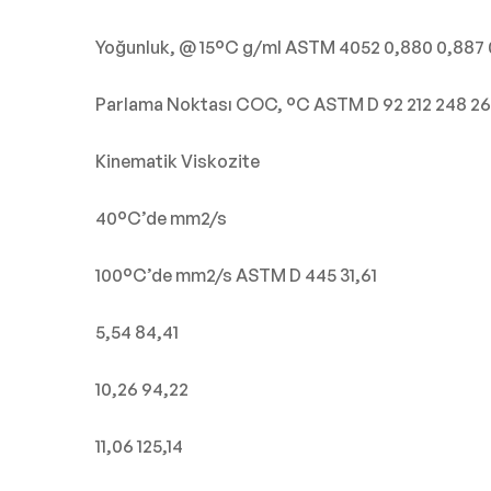
Yoğunluk, @ 15°C g/ml ASTM 4052 0,880 0,887 
Parlama Noktası COC, °C ASTM D 92 212 248 26
Kinematik Viskozite
40°C’de mm2/s
100°C’de mm2/s ASTM D 445 31,61
5,54 84,41
10,26 94,22
11,06 125,14