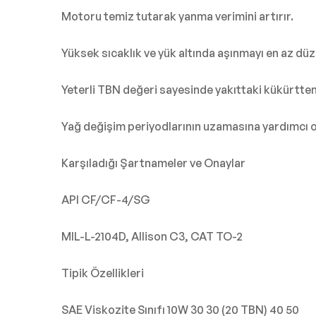
Motoru temiz tutarak yanma verimini artırır.
Yüksek sıcaklık ve yük altında aşınmayı en az düze
Yeterli TBN değeri sayesinde yakıttaki kükürtten
Yağ değişim periyodlarının uzamasına yardımcı ol
Karşıladığı Şartnameler ve Onaylar
API CF/CF-4/SG
MIL-L-2104D, Allison C3, CAT TO-2
Tipik Özellikleri
SAE Viskozite Sınıfı 10W 30 30 (20 TBN) 40 50