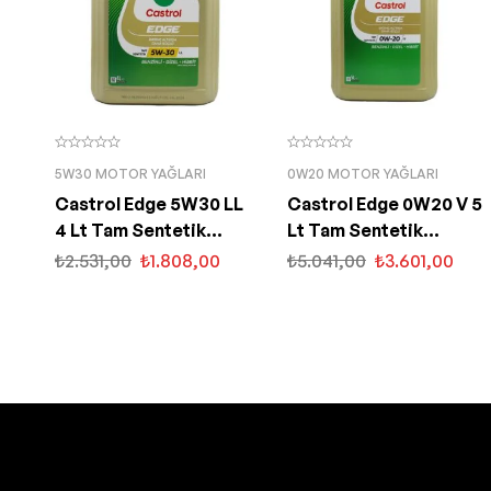
5W30 MOTOR YAĞLARI
0W20 MOTOR YAĞLARI
Castrol Edge 5W30 LL
Castrol Edge 0W20 V 5
4 Lt Tam Sentetik
Lt Tam Sentetik
Partiküllü Motor Yağı
Partiküllü Motor Yağı
₺
2.531,00
₺
1.808,00
₺
5.041,00
₺
3.601,00