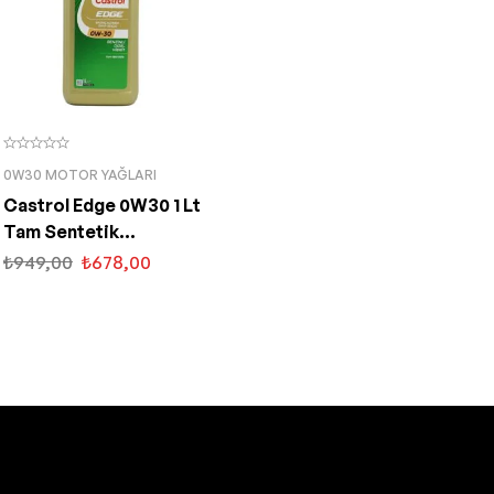
0W30 MOTOR YAĞLARI
Castrol Edge 0W30 1 Lt
Tam Sentetik
Partiküllü Motor Yağı
₺
949,00
₺
678,00