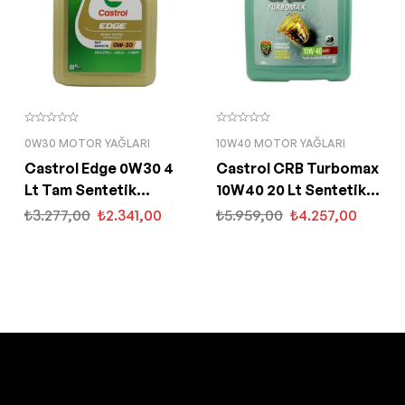
0W30 MOTOR YAĞLARI
10W40 MOTOR YAĞLARI
Castrol Edge 0W30 4
Castrol CRB Turbomax
Lt Tam Sentetik
10W40 20 Lt Sentetik
Partiküllü Motor Yağı
Motor Yağı
₺
3.277,00
₺
2.341,00
₺
5.959,00
₺
4.257,00