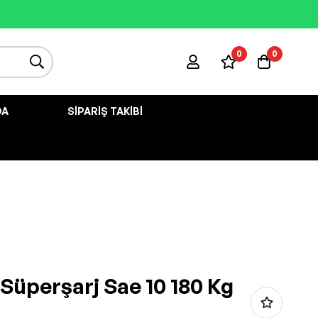
0
0
DA
SIPARIŞ TAKIBI
 Süperşarj Sae 10 180 Kg