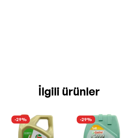
İlgili ürünler
-29%
-29%