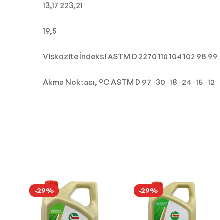
13,17 223,21
19,5
Viskozite İndeksi ASTM D 2270 110 104 102 98 99
Akma Noktası, °C ASTM D 97 -30 -18 -24 -15 -12
-29%
-29%