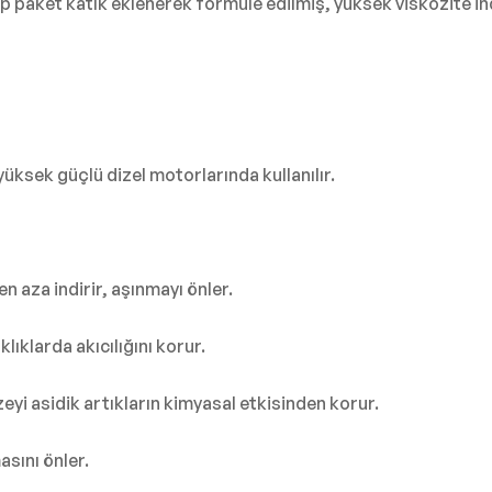
ip paket katık eklenerek formüle edilmiş, yüksek viskozite in
 yüksek güçlü dizel motorlarında kullanılır.
n aza indirir, aşınmayı önler.
ıklarda akıcılığını korur.
eyi asidik artıkların kimyasal etkisinden korur.
sını önler.