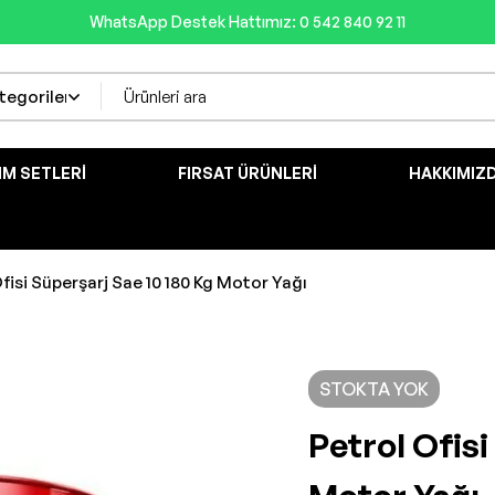
WhatsApp Destek Hattımız: 0 542 840 92 11
IM SETLERI
FIRSAT ÜRÜNLERI
HAKKIMIZ
fisi Süperşarj Sae 10 180 Kg Motor Yağı
STOKTA YOK
Petrol Ofisi