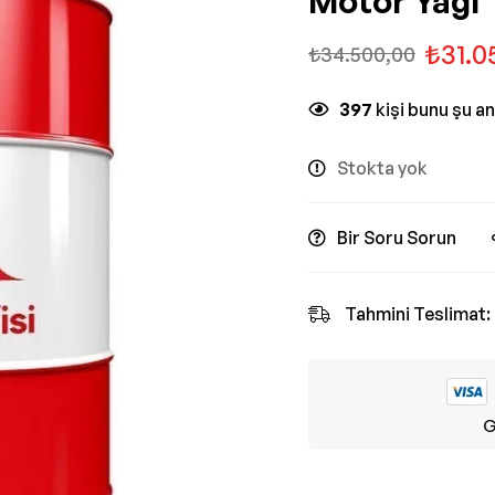
Motor Yağı
₺
31.0
₺
34.500,00
397
kişi bunu şu a
Stokta yok
Bir Soru Sorun
Tahmini Teslimat:
G