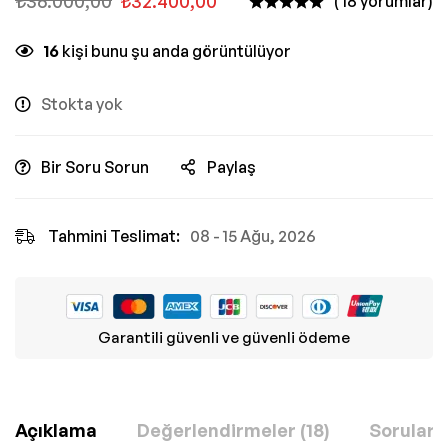
₺
36.000,00
₺
32.400,00
( 18 yorumlar)
16
kişi bunu şu anda görüntülüyor
Stokta yok
Bir Soru Sorun
Paylaş
Tahmini Teslimat:
08 - 15 Ağu, 2026
Garantili güvenli ve güvenli ödeme
Açıklama
Değerlendirmeler (18)
Sorular