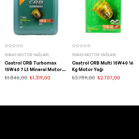
15W40 MOTOR YAĞLARI
15W40 MOTOR YAĞLARI
Castrol CRB Turbomax
Castrol CRB Multi 15W40 16
15W40 7 Lt Mineral Motor
Kg Motor Yağı
Yağı
₺
1.846,00
₺
1.319,00
₺
3.789,00
₺
2.707,00