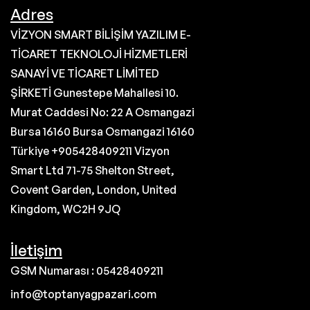
Adres
VİZYON SMART BİLİŞİM YAZILIM E-
TİCARET TEKNOLOJİ HİZMETLERİ
SANAYİ VE TİCARET LİMİTED
ŞİRKETİ Gunestepe Mahallesi 10.
Murat Caddesi No: 22 A Osmangazi
Bursa 16160 Bursa Osmangazi 16160
Türkiye +905428409211 Vizyon
Smart Ltd 71-75 Shelton Street,
Covent Garden, London, United
Kingdom, WC2H 9JQ
İletişim
GSM Numarası : 05428409211
info@toptanyagpazari.com