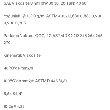
SAE Viskozite Sınıfı 10W 30 30 (20 TBN) 40 50
Yoğunluk, @ 15°C g/ml ASTM 4052 0,880 0,887 0,901
0,900 0,905
Parlama Noktası COC, °C ASTM D 92 212 248 264 266
270
Kinematik Viskozite
40°C’de mm2/s
100°C’de mm2/s ASTM D 445 31,61
5,54 84,41
10,26 94,22