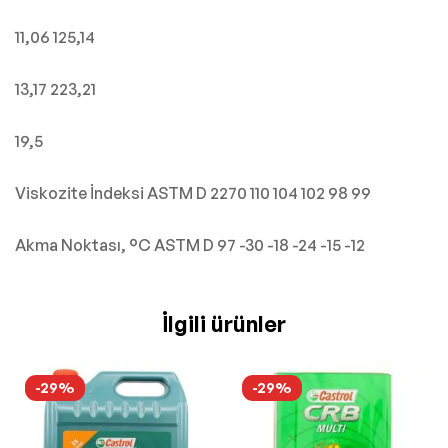
11,06 125,14
13,17 223,21
19,5
Viskozite İndeksi ASTM D 2270 110 104 102 98 99
Akma Noktası, °C ASTM D 97 -30 -18 -24 -15 -12
İlgili ürünler
-29%
-29%