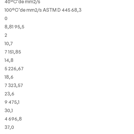
40°C’de mm2/s
100°C’de mm2/s ASTM D 445 68,3
0
8,81 95,5
2
10,7
7 151,85
14,8
5 226,67
18,6
7 323,57
23,6
9 475,1
30,1
4 696,8
37,0