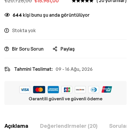
₺
20.728,00
₺
15.961,00
( 20 yorumlar)
644
kişi bunu şu anda görüntülüyor
Stokta yok
Bir Soru Sorun
Paylaş
Tahmini Teslimat:
09 - 16 Ağu, 2026
Garantili güvenli ve güvenli ödeme
Açıklama
Değerlendirmeler (20)
Sorular