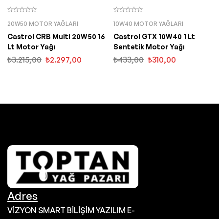
20W50 MOTOR YAĞLARI
10W40 MOTOR YAĞLARI
Castrol CRB Multi 20W50 16
Castrol GTX 10W40 1 Lt
Lt Motor Yağı
Sentetik Motor Yağı
₺
3.215,00
₺
2.297,00
₺
433,00
₺
310,00
Adres
VİZYON SMART BİLİŞİM YAZILIM E-