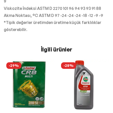
9
Viskozite İndeksi ASTM D 2270 101 96 94 93 93 91 88
Akma Noktası, °C ASTM D 97 -24 -24 -24 -18 -12 -9 -9
*Tipik değerler üretimden üretime küçük farklılıklar
gösterebilir.
İlgili ürünler
-29%
-28%