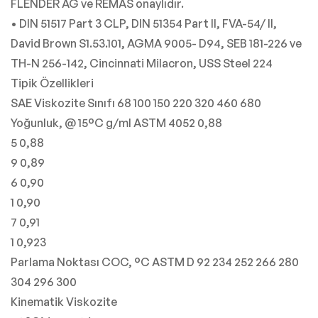
FLENDER AG ve REMAS onaylıdır.
• DIN 51517 Part 3 CLP, DIN 51354 Part II, FVA-54/ II,
David Brown S1.53.101, AGMA 9005- D94, SEB 181-226 ve
TH-N 256-142, Cincinnati Milacron, USS Steel 224
Tipik Özellikleri
SAE Viskozite Sınıfı 68 100 150 220 320 460 680
Yoğunluk, @ 15°C g/ml ASTM 4052 0,88
5 0,88
9 0,89
6 0,90
1 0,90
7 0,91
1 0,923
Parlama Noktası COC, °C ASTM D 92 234 252 266 280
304 296 300
Kinematik Viskozite