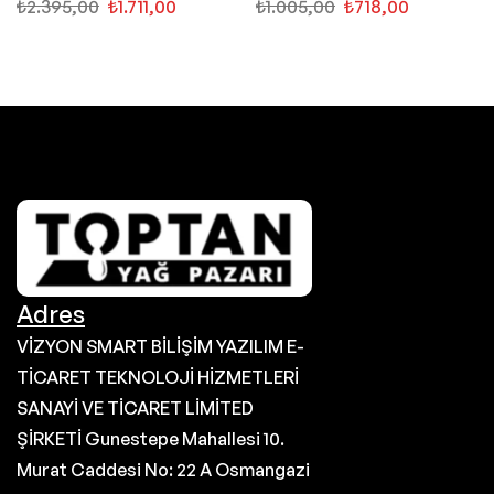
₺
2.395,00
₺
1.711,00
₺
1.005,00
₺
718,00
Adres
VİZYON SMART BİLİŞİM YAZILIM E-
TİCARET TEKNOLOJİ HİZMETLERİ
SANAYİ VE TİCARET LİMİTED
ŞİRKETİ Gunestepe Mahallesi 10.
Murat Caddesi No: 22 A Osmangazi