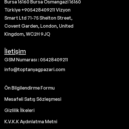
Bursa 16160 Bursa Osmangazi 16160
Türkiye +905428409211 Vizyon
Smart Ltd 71-75 Shelton Street,
Covent Garden, London, United
Kingdom, WC2H 9JQ
İletişim
GSM Numarası : 05428409211
info@toptanyagpazari.com
Ön Bilgilendirme Formu
Mesafeli Satış Sözleşmesi
Gizlilik İlkeleri
K.V.K.K Aydınlatma Metni