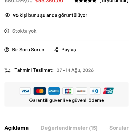
₺
80.499,00
₺
56.350,00
( 15 yorumlar)
95
kişi bunu şu anda görüntülüyor
Stokta yok
Bir Soru Sorun
Paylaş
Tahmini Teslimat:
07 - 14 Ağu, 2026
Garantili güvenli ve güvenli ödeme
Açıklama
Değerlendirmeler (15)
Sorular