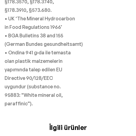
§178.3570, §178.3740,
§178.3910, §573.680.
• UK ‘The Mineral Hydrocarbon
in Food Regulations 1966’
• BGA Bulletins 38 and 155
(German Bundes gesundheitsamt)
• Ondina 941 g›da ile temasta
olan plastik malzemelerin
yapımında talep edilen EU
Directive 90/128/EEC
uygundur (substance no.
95883: “White mineral oil,
paraffinic”).
İlgili ürünler