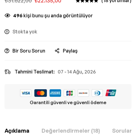
₺
31.622,00
₺
22.135,00
( 18 yorumlar)
496
kişi bunu şu anda görüntülüyor
Stokta yok
Bir Soru Sorun
Paylaş
Tahmini Teslimat:
07 - 14 Ağu, 2026
Garantili güvenli ve güvenli ödeme
Açıklama
Değerlendirmeler (18)
Sorular