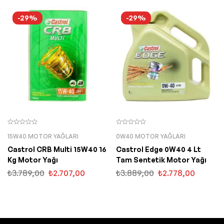
-29%
-29%
15W40 MOTOR YAĞLARI
0W40 MOTOR YAĞLARI
Castrol CRB Multi 15W40 16
Castrol Edge 0W40 4 Lt
Kg Motor Yağı
Tam Sentetik Motor Yağı
₺
3.789,00
₺
2.707,00
₺
3.889,00
₺
2.778,00