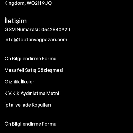
Kingdom, WC2H 9JQ
İletişim
GSM Numarası : 05428409211
info@toptanyagpazari.com
Ön Bilgilendirme Formu
Mesafeli Satış Sözleşmesi
Gizlilik İlkeleri
K.V.K.K Aydınlatma Metni
İptal ve İade Koşulları
Ön Bilgilendirme Formu