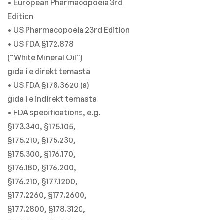
• European Pharmacopoeia 3rd
Edition
• US Pharmacopoeia 23rd Edition
• US FDA §172.878
(“White Mineral Oil”)
gıda ile direkt temasta
• US FDA §178.3620 (a)
gıda ile indirekt temasta
• FDA specifications, e.g.
§173.340, §175.105,
§175.210, §175.230,
§175.300, §176.170,
§176.180, §176.200,
§176.210, §177.1200,
§177.2260, §177.2600,
§177.2800, §178.3120,