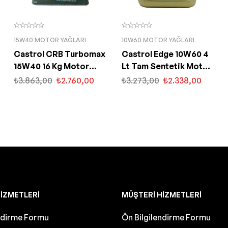
15W40 MOTOR YAĞLARI
10W60 MOTOR YAĞLARI
Castrol CRB Turbomax
Castrol Edge 10W60 4
15W40 16 Kg Motor
Lt Tam Sentetik Motor
Yağı
Yağı
₺
3.863,00
₺
2.760,00
₺
3.273,00
₺
2.338,00
IZMETLERI
MÜŞTERI HIZMETLERI
endirme Formu
Ön Bilgilendirme Formu