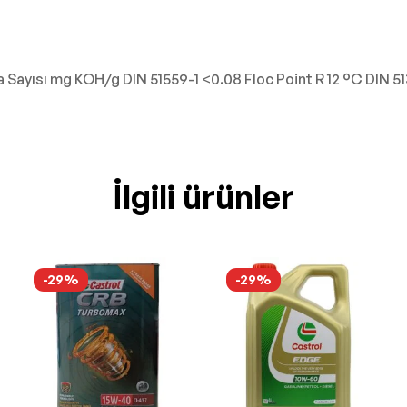
Sayısı mg KOH/g DIN 51559-1 <0.08 Floc Point R 12 °C DIN 5
İlgili ürünler
-29%
-29%