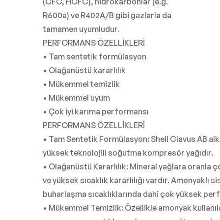
(CFC, HCFC), hidrokarbonlar (e.g.
R600a) ve R402A/B gibi gazlarla da
tamamen uyumludur.
PERFORMANS ÖZELLİKLERİ
• Tam sentetik formülasyon
• Olağanüstü kararlılık
• Mükemmel temizlik
• Mükemmel uyum
• Çok iyi karıma performansı
PERFORMANS ÖZELLİKLERİ
• Tam Sentetik Formülasyon: Shell Clavus AB alki
yüksek teknolojili soğutma kompresör yağıdır.
• Olağanüstü Kararlılık: Mineral yağlara oranla
ve yüksek sıcaklık kararlılığı vardır. Amonyaklı 
buharlaşma sıcaklıklarında dahi çok yüksek per
• Mükemmel Temizlik: Özellikle amonyak kullanı