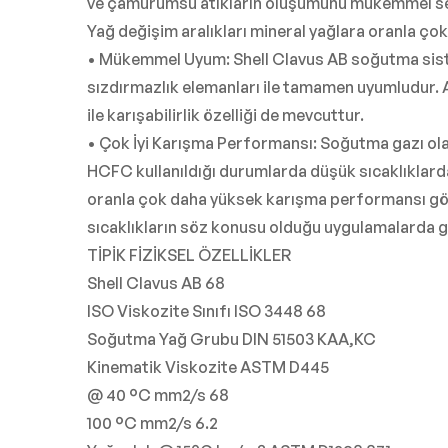
ve çamurumsu atıkların oluşumunu mükemmel sev
Yağ değişim aralıkları mineral yağlara oranla ço
• Mükemmel Uyum: Shell Clavus AB soğutma sist
sızdırmazlık elemanları ile tamamen uyumludur. A
ile karışabilirlik özelliği de mevcuttur.
• Çok İyi Karışma Performansı: Soğutma gazı ol
HCFC kullanıldığı durumlarda düşük sıcaklıklard
oranla çok daha yüksek karışma performansı gö
sıcaklıkların söz konusu olduğu uygulamalarda g
TİPİK FİZİKSEL ÖZELLİKLER
Shell Clavus AB 68
ISO Viskozite Sınıfı ISO 3448 68
Soğutma Yağ Grubu DIN 51503 KAA,KC
Kinematik Viskozite ASTM D445
@ 40 °C mm2/s 68
100 °C mm2/s 6.2