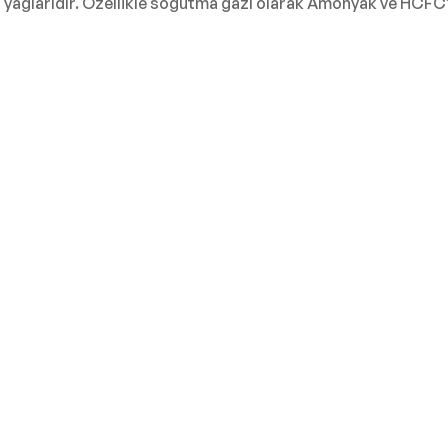
ağlarıdır. Özellikle soğutma gazı olarak Amonyak ve HCFC’ni