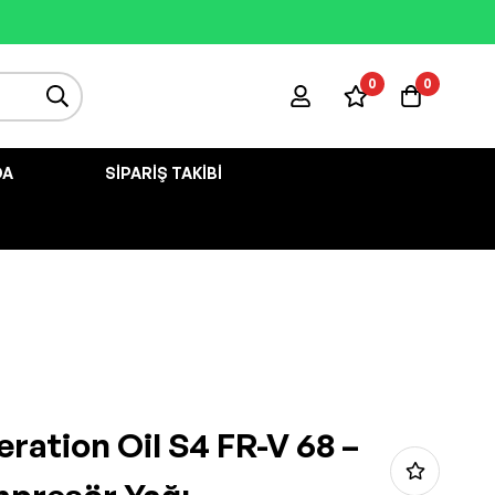
0
0
DA
SIPARIŞ TAKIBI
eration Oil S4 FR-V 68 –