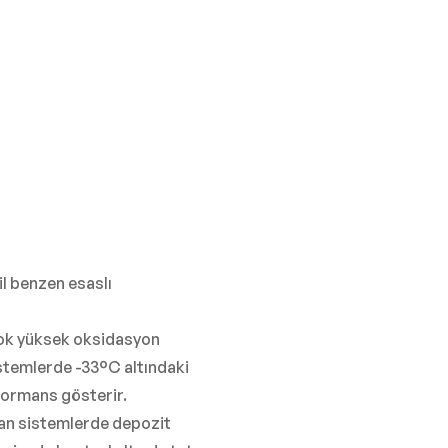
l benzen esaslı
 çok yüksek oksidasyon
sistemlerde -33°C altındaki
formans gösterir.
lan sistemlerde depozit