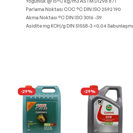
Yoğunluk @ 15°C kg/m3 ASTM D1298 871
Parlama Noktası COC °C DIN ISO 2592 190
Akma Noktası °C DIN ISO 3016 -39
Asidite mg KOH/g DIN 51558-3 <0.04 Sabunlaşma 
-29%
-29%