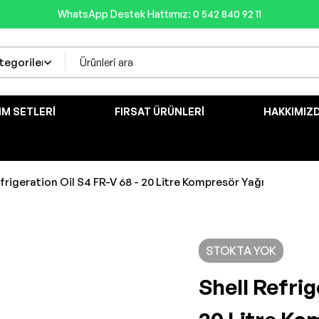
WhatsApp Destek Hattımız: 0 542 840 92 11
IM SETLERI
FIRSAT ÜRÜNLERI
HAKKIMIZ
frigeration Oil S4 FR-V 68 - 20 Litre Kompresör Yağı
STOKTA YOK
Shell Refrig