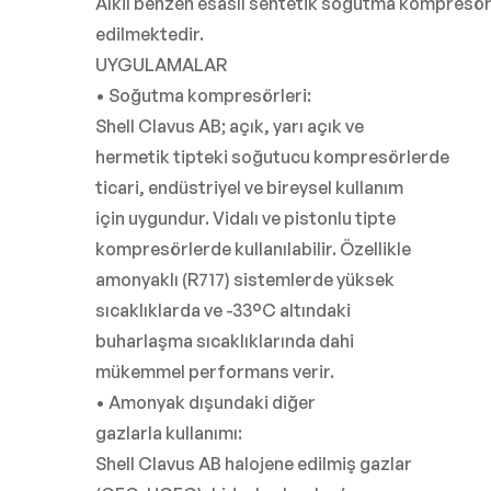
Alkil benzen esaslı sentetik soğutma kompresör y
edilmektedir.
UYGULAMALAR
• Soğutma kompresörleri:
Shell Clavus AB; açık, yarı açık ve
hermetik tipteki soğutucu kompresörlerde
ticari, endüstriyel ve bireysel kullanım
için uygundur. Vidalı ve pistonlu tipte
kompresörlerde kullanılabilir. Özellikle
amonyaklı (R717) sistemlerde yüksek
sıcaklıklarda ve -33°C altındaki
buharlaşma sıcaklıklarında dahi
mükemmel performans verir.
• Amonyak dışundaki diğer
gazlarla kullanımı:
Shell Clavus AB halojene edilmiş gazlar