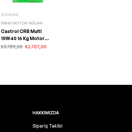
15W40 MOTOR YAĞLARI
Castrol CRB Multi
15W40 16 Kg Motor
Yağı
₺
3.789,00
₺
2.707,00
HAKKIMIZDA
Sipariş Takibi