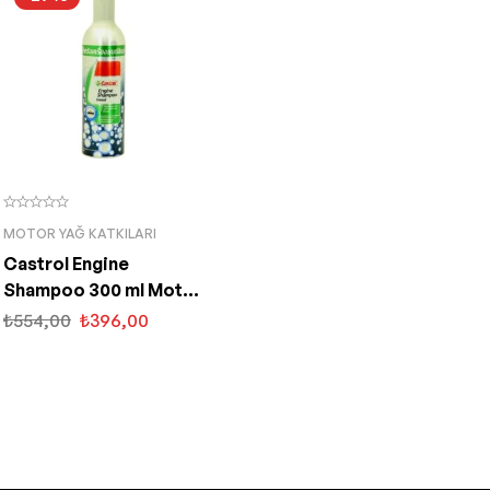
MOTOR YAĞ KATKILARI
Castrol Engine
Shampoo 300 ml Motor
İç Temizleyici
₺
554,00
₺
396,00