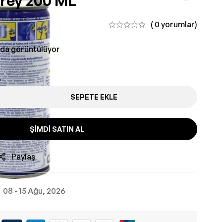
prey 200 ML
( 0 yorumlar)
nda görüntülüyor
SEPETE EKLE
ŞIMDI SATIN AL
Paylaş
08 - 15 Ağu, 2026