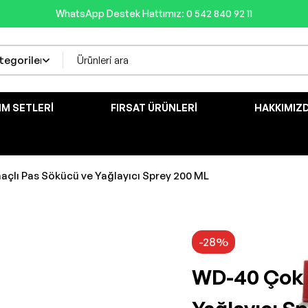
WhatsApp Destek Hattımız: 0 542 840 92 11
IM SETLERI
FIRSAT ÜRÜNLERI
HAKKIMIZ
çlı Pas Sökücü ve Yağlayıcı Sprey 200 ML
-28%
WD-40 Çok 