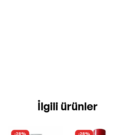
İlgili ürünler
-28%
-28%