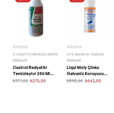
OTOMOTIV KIMYASAL SERVIS
OTO BAKIM VE TEMIZLIK
ÜRÜNLERI
ÜRÜNLERI
Castrol Radyatör
Liqui Moly Çinko
Temizleyici 250 Ml
Galvaniz Koruyucu
Radiator Cleaner
Sprey 400 ML (1540)
₺
377,00
₺
270,00
₺
898,00
₺
642,00