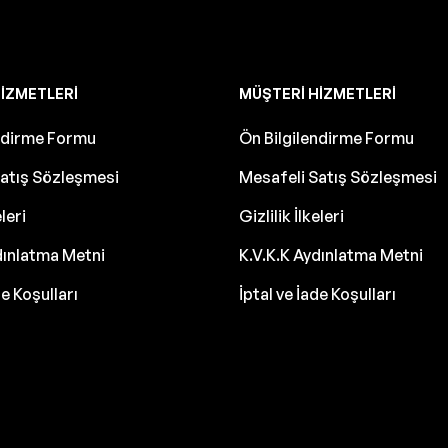
IZMETLERI
MÜŞTERI HIZMETLERI
endirme Formu
Ön Bilgilendirme Formu
atış Sözleşmesi
Mesafeli Satış Sözleşmesi
eleri
Gizlilik İlkeleri
dınlatma Metni
K.V.K.K Aydınlatma Metni
de Koşulları
İptal ve İade Koşulları