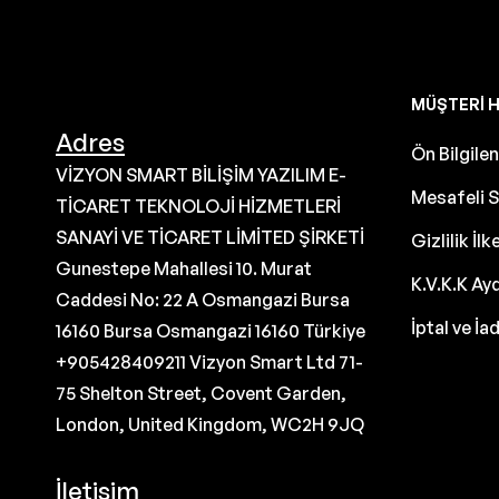
MÜŞTERI H
Adres
Ön Bilgil
VİZYON SMART BİLİŞİM YAZILIM E-
Mesafeli S
TİCARET TEKNOLOJİ HİZMETLERİ
SANAYİ VE TİCARET LİMİTED ŞİRKETİ
Gizlilik İlk
Gunestepe Mahallesi 10. Murat
K.V.K.K Ay
Caddesi No: 22 A Osmangazi Bursa
İptal ve İa
16160 Bursa Osmangazi 16160 Türkiye
+905428409211 Vizyon Smart Ltd 71-
75 Shelton Street, Covent Garden,
London, United Kingdom, WC2H 9JQ
İletişim