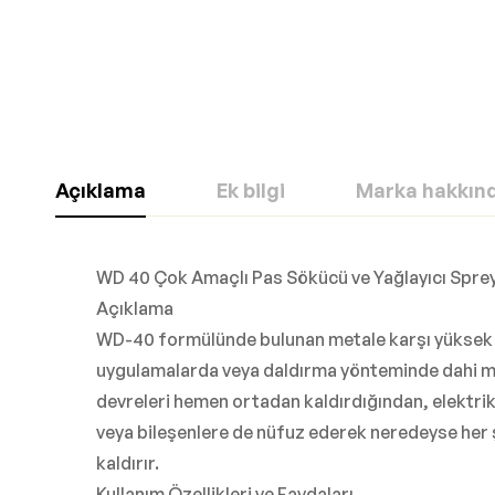
Açıklama
Ek bilgi
Marka hakkın
WD 40 Çok Amaçlı Pas Sökücü ve Yağlayıcı Spre
Açıklama
WD-40 formülünde bulunan metale karşı yüksek çek
uygulamalarda veya daldırma yönteminde dahi meta
devreleri hemen ortadan kaldırdığından, elektri
veya bileşenlere de nüfuz ederek neredeyse her şe
kaldırır.
Kullanım Özellikleri ve Faydaları