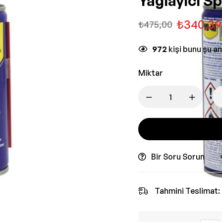
Yağlayıcı S
₺
340,39
₺
475,00
972
kişi bunu şu a
Miktar
Bir Soru Sorun
Tahmini Teslimat: