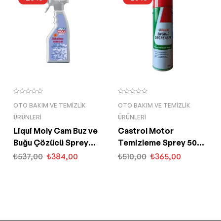
OTO BAKIM VE TEMIZLIK
OTO BAKIM VE TEMIZLIK
ÜRÜNLERI
ÜRÜNLERI
Liqui Moly Cam Buz ve
Castrol Motor
Buğu Çözücü Sprey
Temizleme Sprey 500
500 ML (6902)
Ml Engine Degreaser
₺
537,00
₺
384,00
₺
510,00
₺
365,00