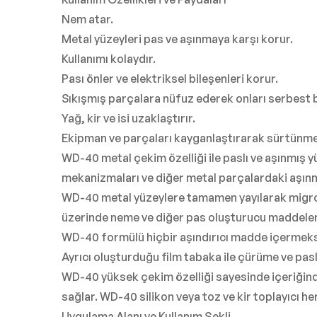
Nem atar.
Metal yüzeyleri pas ve aşınmaya karşı korur.
Kullanımı kolaydır.
Pası önler ve elektriksel bileşenleri korur.
Sıkışmış parçalara nüfuz ederek onları serbest b
Yağ, kir ve isi uzaklaştırır.
Ekipman ve parçaları kayganlaştırarak sürtünme
WD-40 metal çekim özelliği ile paslı ve aşınmış yü
mekanizmaları ve diğer metal parçalardaki aşınm
WD-40 metal yüzeylere tamamen yayılarak migros
üzerinde neme ve diğer pas oluşturucu maddelere
WD-40 formülü hiçbir aşındırıcı madde içermeksizi
Ayrıcı oluşturduğu film tabaka ile çürüme ve pas
WD-40 yüksek çekim özelliği sayesinde içeriğind
sağlar. WD-40 silikon veya toz ve kir toplayıcı 
Uygulama Alanı ve Kullanım Şekli