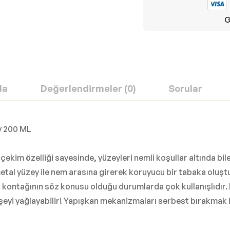
G
da
Değerlendirmeler (0)
Sorular
y 200 ML
im özelliği sayesinde, yüzeyleri nemli koşullar altında bil
l yüzey ile nem arasına girerek koruyucu bir tabaka oluşturu
k kontağının söz konusu olduğu durumlarda çok kullanışlıdır.
yi yağlayabilir! Yapışkan mekanizmaları serbest bırakmak için