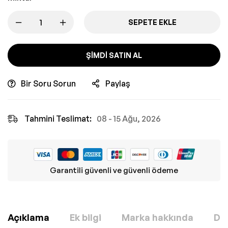
SEPETE EKLE
ŞIMDI SATIN AL
Bir Soru Sorun
Paylaş
Tahmini Teslimat:
08 - 15 Ağu, 2026
Garantili güvenli ve güvenli ödeme
Açıklama
Ek bilgi
Marka hakkında
Değ