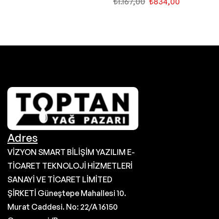
₺
1.167,00
₺
834,00
Adres
VİZYON SMART BİLİŞİM YAZILIM E-
TİCARET TEKNOLOJİ HİZMETLERİ
SANAYİ VE TİCARET LİMİTED
ŞİRKETİ Güneştepe Mahallesi 10.
Murat Caddesi. No: 22/A 16150