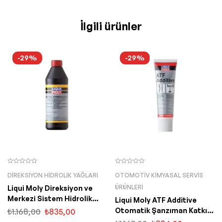
İlgili ürünler
-29%
-29%
DIREKSIYON HIDROLIK YAĞLARI
OTOMOTIV KIMYASAL SERVIS
ÜRÜNLERI
Liqui Moly Direksiyon ve
Merkezi Sistem Hidrolik
Liqui Moly ATF Additive
Yağı 1 Lt (1127)
Otomatik Şanzıman Katkısı
₺
1.168,00
₺
835,00
250 ML (5135)