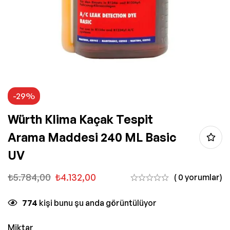
-29%
Würth Klima Kaçak Tespit
Arama Maddesi 240 ML Basic
UV
₺
5.784,00
₺
4.132,00
( 0 yorumlar)
774
kişi bunu şu anda görüntülüyor
Miktar