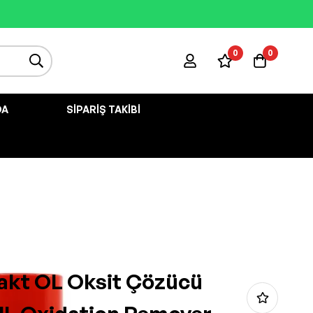
0
0
DA
SIPARIŞ TAKIBI
akt OL Oksit Çözücü