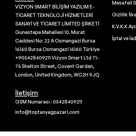
Mesafeli S
VİZYON SMART BİLİŞİM YAZILIM E-
Gizlilik İlk
TİCARET TEKNOLOJİ HİZMETLERİ
SANAYİ VE TİCARET LİMİTED ŞİRKETİ
K.V.K.K Ay
Gunestepe Mahallesi 10. Murat
İptal ve İa
Caddesi No: 22 A Osmangazi Bursa
16160 Bursa Osmangazi 16160 Türkiye
+905428409211 Vizyon Smart Ltd 71-
75 Shelton Street, Covent Garden,
London, United Kingdom, WC2H 9JQ
İletişim
GSM Numarası : 05428409211
info@toptanyagpazari.com