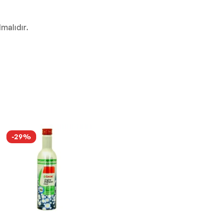
malıdır.
-29%