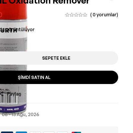
ML Oxidation Remover
0
( 0 yorumlar)
nda görüntülüyor
SEPETE EKLE
ŞIMDI SATIN AL
Paylaş
06 - 13 Ağu, 2026