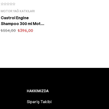
MOTOR YAĞ KATKILARI
Castrol Engine
Shampoo 300 ml Motor
İç Temizleyici
₺
554,00
₺
396,00
HAKKIMIZDA
Sipariş Takibi