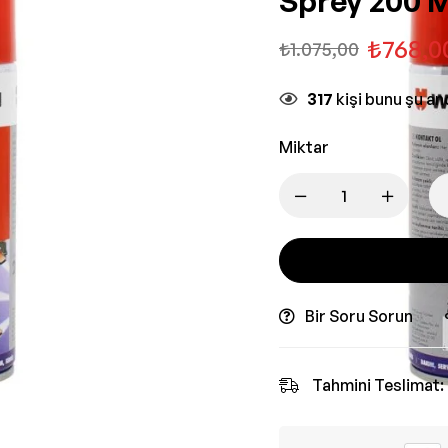
Sprey 200 
₺
768,0
₺
1.075,00
317
kişi bunu şu a
Miktar
Bir Soru Sorun
Tahmini Teslimat: