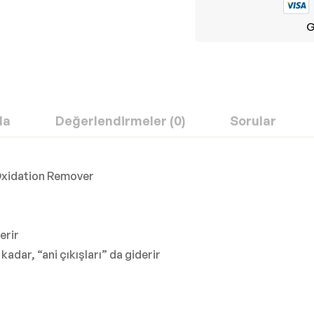
G
da
Değerlendirmeler (0)
Sorular
Oxidation Remover
erir
kadar, “ani çıkışları” da giderir