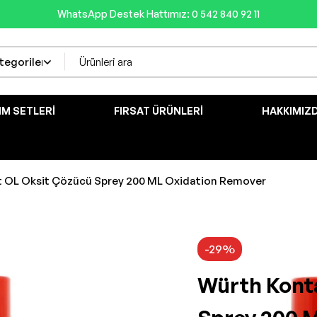
WhatsApp Destek Hattımız: 0 542 840 92 11
IM SETLERI
FIRSAT ÜRÜNLERI
HAKKIMIZ
t OL Oksit Çözücü Sprey 200 ML Oxidation Remover
-29%
Würth Kont