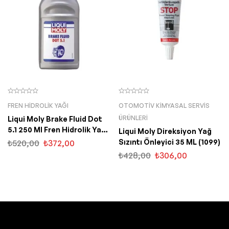
FREN HIDROLIK YAĞI
OTOMOTIV KIMYASAL SERVIS
ÜRÜNLERI
Liqui Moly Brake Fluid Dot
5.1 250 Ml Fren Hidrolik Yağı
Liqui Moly Direksiyon Yağ
(3092)
Sızıntı Önleyici 35 ML (1099)
₺
520,00
₺
372,00
₺
428,00
₺
306,00