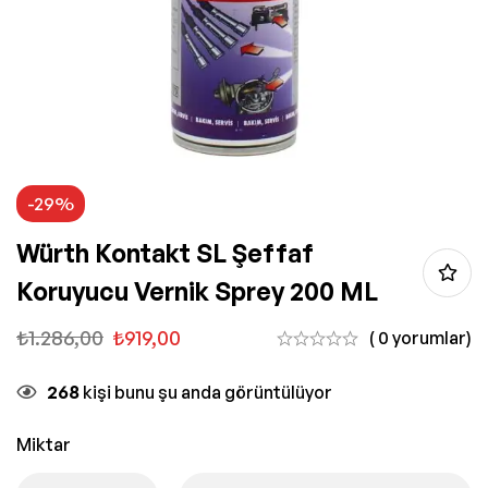
-29%
Würth Kontakt SL Şeffaf
Koruyucu Vernik Sprey 200 ML
₺
1.286,00
₺
919,00
( 0 yorumlar)
268
kişi bunu şu anda görüntülüyor
Miktar