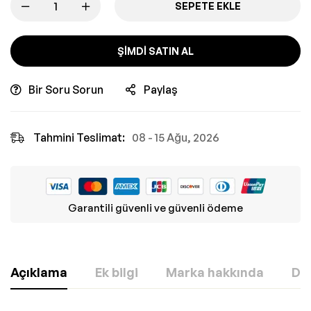
SEPETE EKLE
ŞIMDI SATIN AL
Bir Soru Sorun
Paylaş
Tahmini Teslimat:
08 - 15 Ağu, 2026
Garantili güvenli ve güvenli ödeme
Açıklama
Ek bilgi
Marka hakkında
Değ