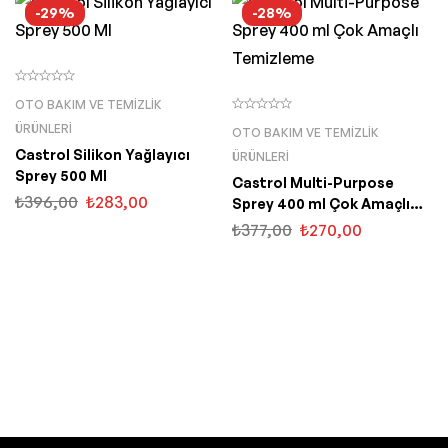
-29%
-28%
OTO BAKIM VE TEMIZLIK
ÜRÜNLERI
OTO BAKIM VE TEMIZLIK
Castrol Silikon Yağlayıcı
ÜRÜNLERI
Sprey 500 Ml
Castrol Multi-Purpose
₺
396,00
₺
283,00
Sprey 400 ml Çok Amaçlı
Temizleme
₺
377,00
₺
270,00