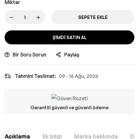
Miktar
SEPETE EKLE
ŞIMDI SATIN AL
Bir Soru Sorun
Paylaş
Tahmini Teslimat:
09 - 16 Ağu, 2026
Garantili güvenli ve güvenli ödeme
Açıklama
Ek bilgi
Marka hakkında
Değ