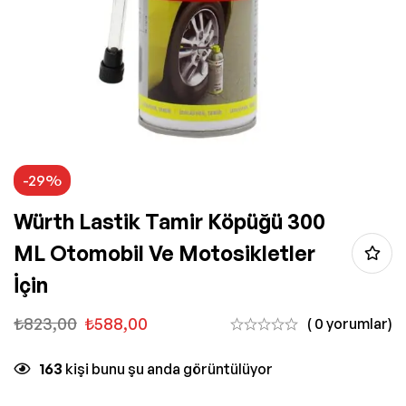
-29%
Würth Lastik Tamir Köpüğü 300
ML Otomobil Ve Motosikletler
İçin
₺
823,00
₺
588,00
( 0 yorumlar)
163
kişi bunu şu anda görüntülüyor