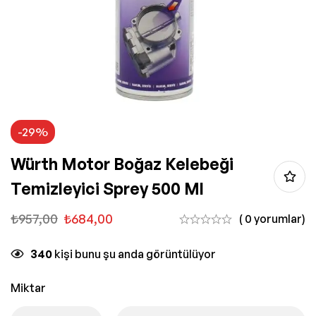
-29%
Würth Motor Boğaz Kelebeği
Temizleyici Sprey 500 Ml
₺
957,00
₺
684,00
( 0 yorumlar)
340
kişi bunu şu anda görüntülüyor
Miktar