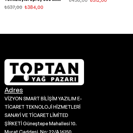
(1543)
₺
537,00
₺
384,00
Adres
VİZYON SMART BİLİŞİM YAZILIM E-
TİCARET TEKNOLOJİ HİZMETLERİ
SANAYİ VE TİCARET LİMİTED
ŞİRKETİ Güneştepe Mahallesi 10.
Murat Caddesi. No: 22/A 16150