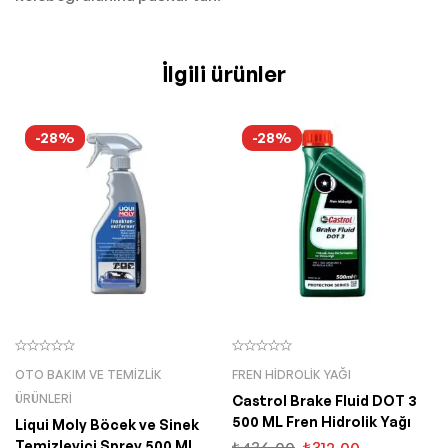
İlgili ürünler
-28%
-28%
OTO BAKIM VE TEMIZLIK
FREN HIDROLIK YAĞI
ÜRÜNLERI
Castrol Brake Fluid DOT 3
500 ML Fren Hidrolik Yağı
Liqui Moly Böcek ve Sinek
Temizleyici Sprey 500 Ml
₺
436,00
₺
312,00