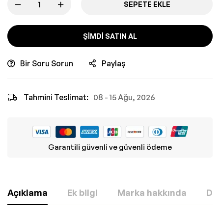
SEPETE EKLE
ŞIMDI SATIN AL
Bir Soru Sorun
Paylaş
Tahmini Teslimat:
08 - 15 Ağu, 2026
Garantili güvenli ve güvenli ödeme
Açıklama
Ek bilgi
Marka hakkında
Değ